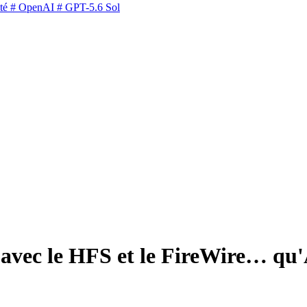
té
# OpenAI
# GPT-5.6 Sol
é avec le HFS et le FireWire… q