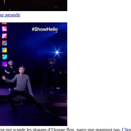
ur agrandir
ur qui scande les slogans d‘Orange Box, parce que pourquoi pas.
Cliq