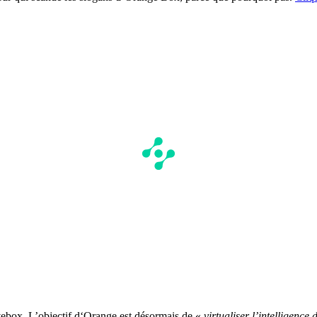
ebox. L’objectif d‘Orange est désormais de «
virtualiser l’intelligence 