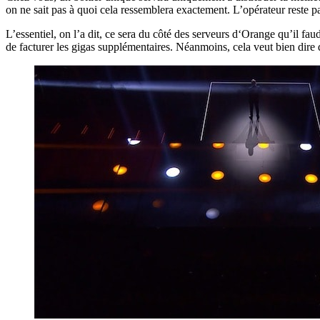
on ne sait pas à quoi cela ressemblera exactement. L’opérateur reste p
L’essentiel, on l’a dit, ce sera du côté des serveurs d‘Orange qu’il fa
de facturer les gigas supplémentaires. Néanmoins, cela veut bien dire q