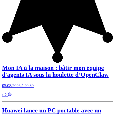
Mon IA à la maison : bâtir mon équipe
d'agents IA sous la houlette d’OpenClaw
05/08/2026 à 20:30
• 2
Huawei lance un PC portable avec un