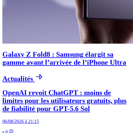
Galaxy Z Fold8 : Samsung élargit sa
gamme avant l’arrivée de l’iPhone Ultra
Actualités
OpenAI revoit ChatGPT : moins de
limites pour les utilisateurs gratuits, plus
de fiabilité pour GPT-5.6 Sol
06/08/2026 à 21:15
• 8