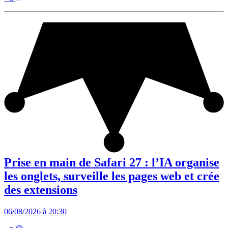
Prise en main de Safari 27 : l’IA organise
les onglets, surveille les pages web et crée
des extensions
06/08/2026 à 20:30