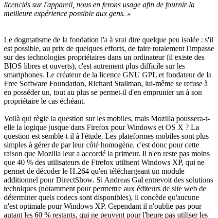
licenciés sur l'appareil, nous en ferons usage afin de fournir la
meilleure expérience possible aux gens. »
Le dogmatisme de la fondation l'a à vrai dire quelque peu isolée : s'il
est possible, au prix de quelques efforts, de faire totalement l'impasse
sur des technologies propriétaires dans un ordinateur (il existe des
BIOS libres et ouverts), c'est autrement plus difficile sur les
smartphones. Le créateur de la licence GNU GPL et fondateur de la
Free Software Foundation, Richard Stallman, lui-même se refuse à
en posséder un, tout au plus se permet-il d'en emprunter un à son
propriétaire le cas échéant.
Voilà qui règle la question sur les mobiles, mais Mozilla poussera-t-
elle la logique jusque dans Firefox pour Windows et OS X ? La
question est semble-t-il à l'étude. Les plateformes mobiles sont plus
simples à gérer de par leur côté homogène, c'est donc pour cette
raison que Mozilla leur a accordé la primeur. Il n'en reste pas moins
que 40 % des utilisateurs de Firefox utilisent Windows XP, qui ne
permet de décoder le H.264 qu'en téléchargeant un module
additionnel pour DirectShow. Si Andreas Gal entrevoit des solutions
techniques (notamment pour permettre aux éditeurs de site web de
déterminer quels codecs sont disponibles), il concède qu'aucune
n'est optimale pour Windows XP. Cependant il n'oublie pas pour
autant les 60 % restants, qui ne peuvent pour l'heure pas utiliser les