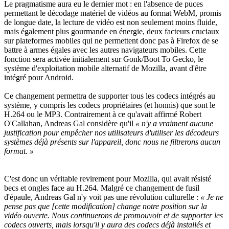
Le pragmatisme aura eu le dernier mot : en l'absence de puces
permettant le décodage matériel de vidéos au format WebM, promis
de longue date, la lecture de vidéo est non seulement moins fluide,
mais également plus gourmande en énergie, deux facteurs cruciaux
sur plateformes mobiles qui ne permettent donc pas à Firefox de se
battre à armes égales avec les autres navigateurs mobiles. Cette
fonction sera activée initialement sur Gonk/Boot To Gecko, le
système d'exploitation mobile alternatif de Mozilla, avant d'être
intégré pour Android.
Ce changement permettra de supporter tous les codecs intégrés au
système, y compris les codecs propriétaires (et honnis) que sont le
H.264 ou le MP3. Contrairement à ce qu'avait affirmé Robert
O'Callahan, Andreas Gal considère qu'il
« n'y a vraiment aucune
justification pour empêcher nos utilisateurs d'utiliser les décodeurs
systèmes déjà présents sur l'appareil, donc nous ne filtrerons aucun
format. »
C'est donc un véritable revirement pour Mozilla, qui avait résisté
becs et ongles face au H.264. Malgré ce changement de fusil
d'épaule, Andreas Gal n'y voit pas une révolution culturelle :
« Je ne
pense pas que [cette modification] change notre position sur la
vidéo ouverte. Nous continuerons de promouvoir et de supporter les
codecs ouverts, mais lorsqu'il y aura des codecs déjà installés et