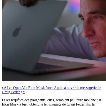
xAI vs OpenAI : Elon Musk force Apple à ouvrir la messagerie de
Craig Federighi
Et les requêtes des plaignants, elles, semblent peu faire mouche : si
Elon Musk a bien obtenu le témoignage de Craig Federighi, la