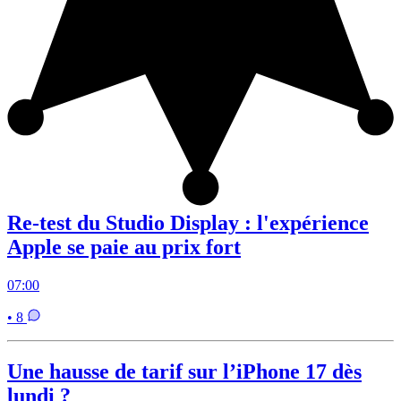
Re-test du Studio Display : l'expérience
Apple se paie au prix fort
07:00
• 8
Une hausse de tarif sur l’iPhone 17 dès
lundi ?