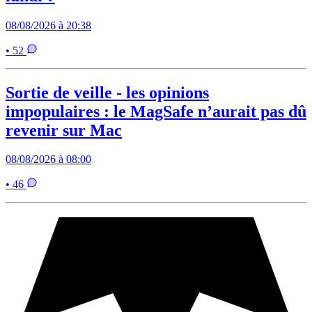
08/08/2026 à 20:38
• 52
Sortie de veille - les opinions
impopulaires : le MagSafe n’aurait pas dû
revenir sur Mac
08/08/2026 à 08:00
• 46