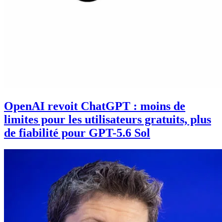
OpenAI revoit ChatGPT : moins de
limites pour les utilisateurs gratuits, plus
de fiabilité pour GPT-5.6 Sol