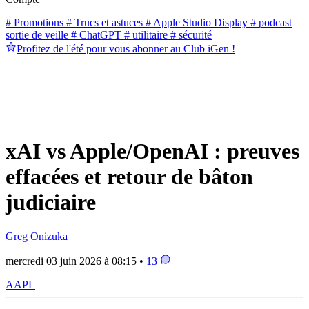
# Promotions
# Trucs et astuces
# Apple Studio Display
# podcast
sortie de veille
# ChatGPT
# utilitaire
# sécurité
Profitez de l'été pour vous abonner au Club iGen !
xAI vs Apple/OpenAI : preuves
effacées et retour de bâton
judiciaire
Greg Onizuka
mercredi 03 juin 2026 à 08:15 •
13
AAPL