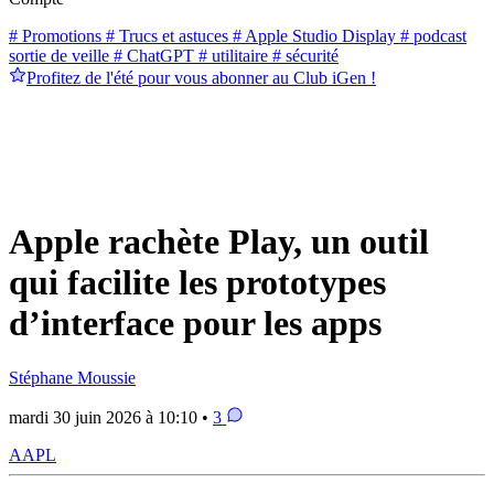
# Promotions
# Trucs et astuces
# Apple Studio Display
# podcast
sortie de veille
# ChatGPT
# utilitaire
# sécurité
Profitez de l'été pour vous abonner au Club iGen !
Apple rachète Play, un outil
qui facilite les prototypes
d’interface pour les apps
Stéphane Moussie
mardi 30 juin 2026 à 10:10 •
3
AAPL