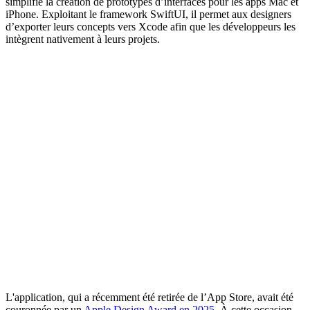
simplifie la création de prototypes d’interfaces pour les apps Mac et
iPhone. Exploitant le framework SwiftUI, il permet aux designers
d’exporter leurs concepts vers Xcode afin que les développeurs les
intègrent nativement à leurs projets.
L'application, qui a récemment été retirée de l’App Store, avait été
couronnée par un
Apple Design Award en 2025
. À cette occasion,