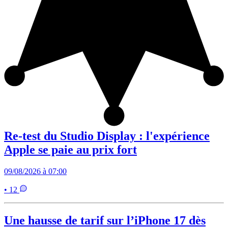
Re-test du Studio Display : l'expérience
Apple se paie au prix fort
09/08/2026 à 07:00
• 12
Une hausse de tarif sur l’iPhone 17 dès