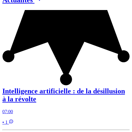
Actualités
Intelligence artificielle : de la désillusion
à la révolte
07:00
• 1