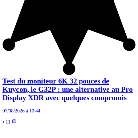
Test du moniteur 6K 32 pouces de
Kuycon, le G32P : une alternative au Pro
Display XDR avec quelques compromis
07/08/2026 à 10:44
• 11