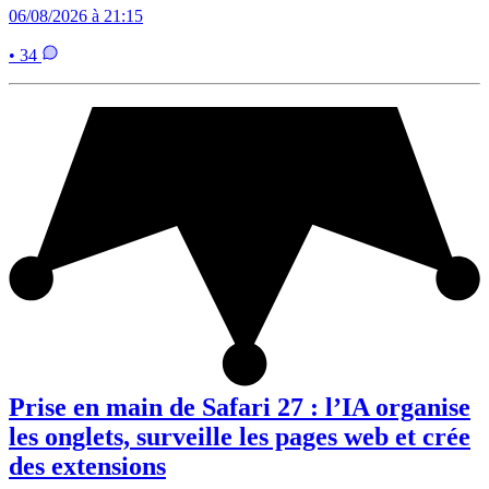
06/08/2026 à 21:15
• 34
Prise en main de Safari 27 : l’IA organise
les onglets, surveille les pages web et crée
des extensions