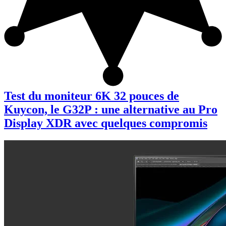
Test du moniteur 6K 32 pouces de
Kuycon, le G32P : une alternative au Pro
Display XDR avec quelques compromis