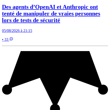
Des agents d’OpenAI et Anthropic ont
tenté de manipuler de vraies personnes
lors de tests de sécurité
05/08/2026 à 21:15
• 33