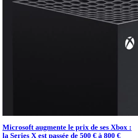
Microsoft augmente le prix de ses Xbox :
la Series X est passée de 500 € à 800 €