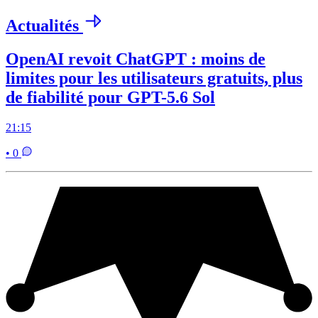
Actualités
OpenAI revoit ChatGPT : moins de
limites pour les utilisateurs gratuits, plus
de fiabilité pour GPT-5.6 Sol
21:15
• 0