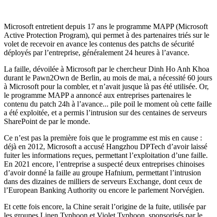
Microsoft entretient depuis 17 ans le programme MAPP (Microsoft
Active Protection Program), qui permet à des partenaires triés sur le
volet de recevoir en avance les contenus des patchs de sécurité
déployés par l’entreprise, généralement 24 heures à l’avance.
La faille, dévoilée à Microsoft par le chercheur Dinh Ho Anh Khoa
durant le Pawn2Own de Berlin, au mois de mai, a nécessité 60 jours
à Microsoft pour la combler, et n’avait jusque là pas été utilisée. Or,
le programme MAPP a annoncé aux entreprises partenaires le
contenu du patch 24h à l’avance... pile poil le moment où cette faille
a été exploitée, et a permis l’intrusion sur des centaines de serveurs
SharePoint de par le monde.
Ce n’est pas la première fois que le programme est mis en cause :
déjà en 2012, Microsoft a accusé Hangzhou DPTech d’avoir laissé
fuiter les informations reçues, permettant l’exploitation d’une faille.
En 2021 encore, l’entreprise a suspecté deux entreprises chinoises
d’avoir donné la faille au groupe Hafnium, permettant l’intrusion
dans des dizaines de milliers de serveurs Exchange, dont ceux de
l’European Banking Authority ou encore le parlement Norvégien.
Et cette fois encore, la Chine serait l’origine de la fuite, utilisée par
les groupes Linen Typhoon et Violet Typhoon, sponsorisés par le