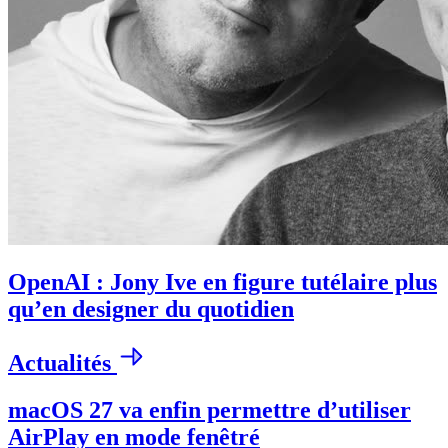
OpenAI : Jony Ive en figure tutélaire plus
qu’en designer du quotidien
Actualités
macOS 27 va enfin permettre d’utiliser
AirPlay en mode fenêtré