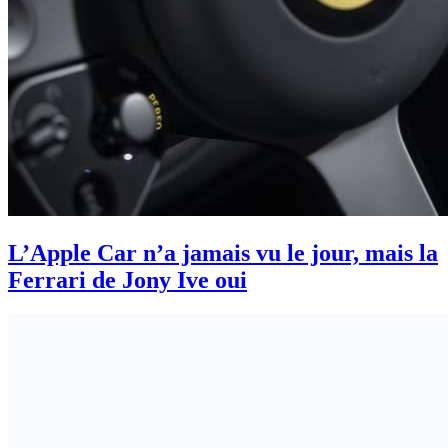
L’Apple Car n’a jamais vu le jour, mais la
Ferrari de Jony Ive oui