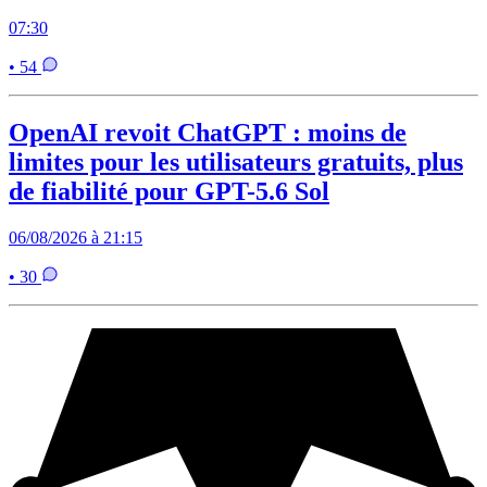
07:30
• 54
OpenAI revoit ChatGPT : moins de
limites pour les utilisateurs gratuits, plus
de fiabilité pour GPT-5.6 Sol
06/08/2026 à 21:15
• 30