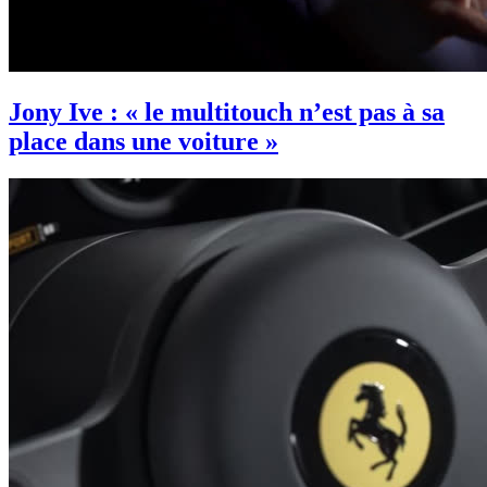
Jony Ive : « le multitouch n’est pas à sa
place dans une voiture »