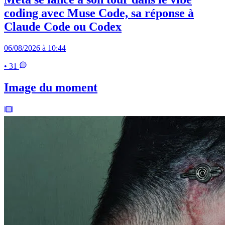
coding avec Muse Code, sa réponse à
Claude Code ou Codex
06/08/2026 à 10:44
• 31
Image du moment