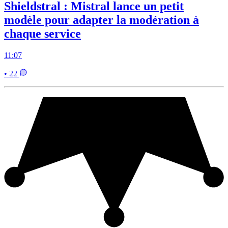
Shieldstral : Mistral lance un petit
modèle pour adapter la modération à
chaque service
11:07
• 22