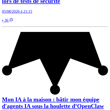
lors de tests de sécurité
05/08/2026 à 21:15
• 36
Mon IA à la maison : bâtir mon équipe
d'agents IA sous la houlette d’OpenClaw