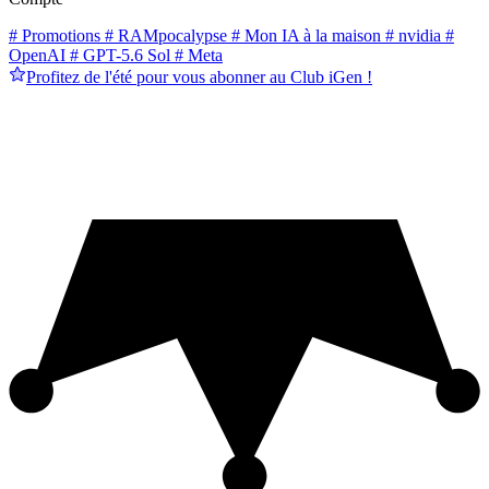
# Promotions
# RAMpocalypse
# Mon IA à la maison
# nvidia
#
OpenAI
# GPT-5.6 Sol
# Meta
Profitez de l'été pour vous abonner au Club iGen !