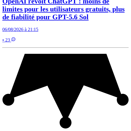
OpenAI revoit ChatGPT : moins de
limites pour les utilisateurs gratuits, plus
de fiabilité pour GPT-5.6 Sol
06/08/2026 à 21:15
• 23