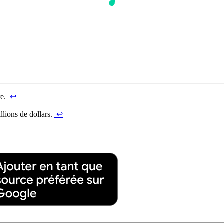
re.
↩︎
llions de dollars.
↩︎