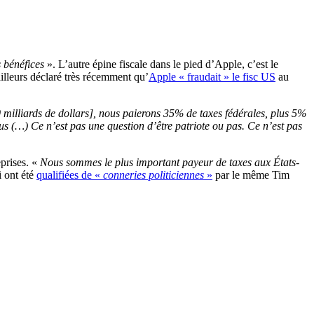
s bénéfices
». L’autre épine fiscale dans le pied d’Apple, c’est le
ailleurs déclaré très récemment qu’
Apple « fraudait » le fisc US
au
0 milliards de dollars], nous paierons 35% de taxes fédérales, plus 5%
us (…) Ce n’est pas une question d’être patriote ou pas. Ce n’est pas
eprises. «
Nous sommes le plus important payeur de taxes aux États-
i ont été
qualifiées de «
conneries politiciennes
»
par le même Tim