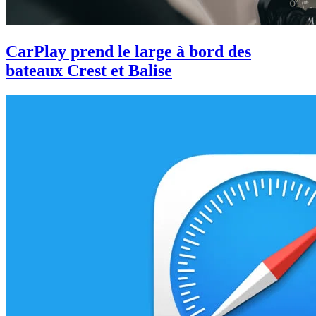
CarPlay prend le large à bord des
bateaux Crest et Balise