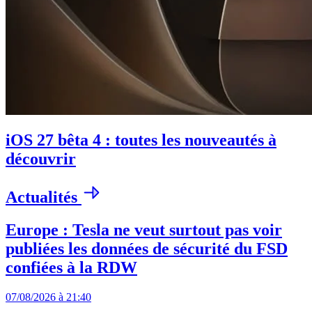
iOS 27 bêta 4 : toutes les nouveautés à
découvrir
Actualités
Europe : Tesla ne veut surtout pas voir
publiées les données de sécurité du FSD
confiées à la RDW
07/08/2026 à 21:40