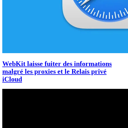
WebKit laisse fuiter des informations
malgré les proxies et le Relais privé
iCloud