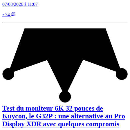
07/08/2026 à 11:07
• 34
Test du moniteur 6K 32 pouces de
Kuycon, le G32P : une alternative au Pro
Display XDR avec quelques compromis