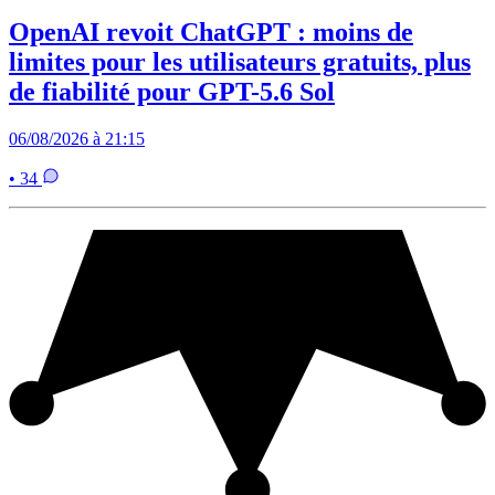
OpenAI revoit ChatGPT : moins de
limites pour les utilisateurs gratuits, plus
de fiabilité pour GPT-5.6 Sol
06/08/2026 à 21:15
• 34