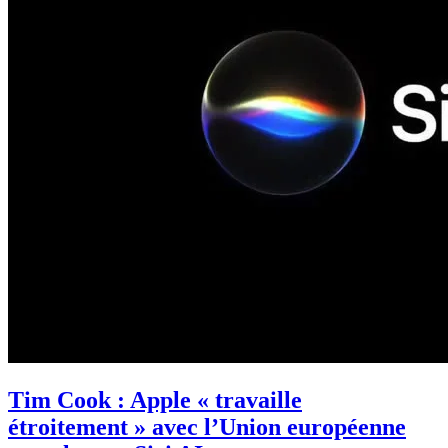
Tim Cook : Apple « travaille
étroitement » avec l’Union européenne