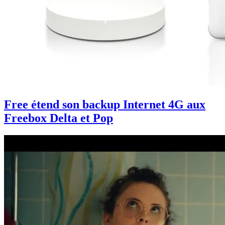
Free étend son backup Internet 4G aux
Freebox Delta et Pop