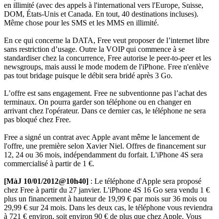
en illimité (avec des appels à l'international vers l'Europe, Suisse,
DOM, États-Unis et Canada. En tout, 40 destinations incluses).
Même chose pour les SMS et les MMS en illimité.
En ce qui concerne la DATA, Free veut proposer de l’internet libre
sans restriction d’usage. Outre la VOIP qui commence à se
standardiser chez la concurrence, Free autorise le peer-to-peer et les
newsgroups, mais aussi le mode modem de l'iPhone. Free n'enlève
pas tout bridage puisque le débit sera bridé après 3 Go.
L’offre est sans engagement. Free ne subventionne pas l’achat des
terminaux. On pourra garder son téléphone ou en changer en
arrivant chez l'opérateur. Dans ce dernier cas, le téléphone ne sera
pas bloqué chez Free.
Free a signé un contrat avec Apple avant même le lancement de
l'offre, une première selon Xavier Niel. Offres de financement sur
12, 24 ou 36 mois, indépendamment du forfait. L'iPhone 4S sera
commercialisé à partir de 1 €.
[MàJ 10/01/2012@10h40]
: Le téléphone d'Apple sera proposé
chez Free à partir du 27 janvier. L'iPhone 4S 16 Go sera vendu 1 €
plus un financement à hauteur de 19,99 € par mois sur 36 mois ou
29,99 € sur 24 mois. Dans les deux cas, le téléphone vous reviendra
à 721 € environ, soit environ 90 € de plus que chez Apple. Vous