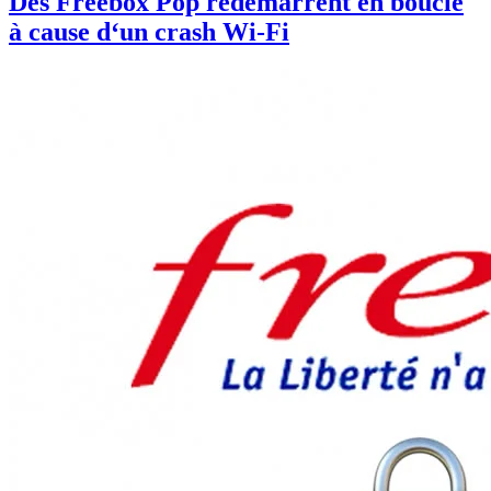
Des Freebox Pop redémarrent en boucle
à cause d‘un crash Wi-Fi