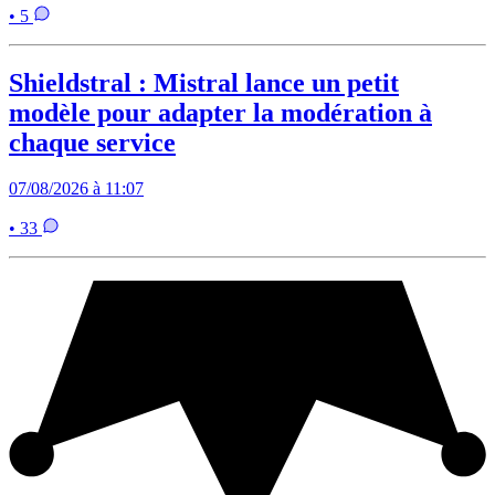
• 5
Shieldstral : Mistral lance un petit
modèle pour adapter la modération à
chaque service
07/08/2026 à 11:07
• 33