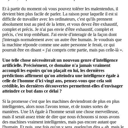
Et à partir du moment où vous pouvez tolérer les malentendus, il
devient bien plus facile de parler. La raison pour laquelle il est si
difficile de travailler avec les ordinateurs, c'est qu'ils prennent
absolument tout au pied de la lettre, et vous devez être exhaustif,
complet et précis. Je n'ai pas envie d'être exhaustif, complet et
précis, c'est trop embêtant. J'ai envie d'interagir de la façon dont
j'interagis normalement avec un autre être humain. Je voudrais que
la machine réponde comme une autre personne le ferait, ce qui
pourrait être en disant « j'ai compris cette partie, mais pas celle-là ».
Une telle chose nécessiterait un nouveau genre d'intelligence
artificielle. Précisément, ce domaine n'a jamais vraiment
accompli les espoirs qu'on plaçait en lui, les dernières
prédictions affirment qu'on atteindra une intelligence égale à
celle de l'homme d'ici vingt ans, pensez-vous que cela soit
crédible, les dernières découvertes permettent-elles d'envisager
atteindre ce but dans ce délai ?
Si la promesse c'est que les machines deviendront de plus en plus
intelligentes, alors nous l'avons tenue, et de toutes sortes de
manières. Une IA égale à l'homme serait une chose merveilleuse,
mais il serait assez triste de dire que nous échouons si nous avons
des machines vraiment intelligentes, mais pas encore autant que
l'humain. Et puis, une fois qu'on y sera, quelqu'un dira « ah, mais le