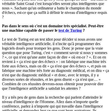
véritable Saint Graal c'est lorsqu'elles seront plus intelligentes que
nous ». Sachant qu'un ordinateur a battu le champion du monde
d'échecs, est-ce que ça suffit à définir le niveau d'intelligence requis
?
Pas dans le sens où c'est un domaine très spécialisé. Peut-être
une machine capable de passer le
test de Turing
?
Le test de Turing est un test idiot pour décider si nous avons une
véritable intelligence artificielle, il n'incite qu'à programmer des
logiciels doués pour tromper les gens. Donc je pense que la vraie
question que pose Turing, c'est « comment savoir si nous y sommes
? », ce qui n'est qu'une autre façon de dire « où est-ce ? ». Et on en
revient à « ça n'est que des échecs » : on fabrique une machine très
forte aux échecs, mais on dit « ça n'est que des échecs », et puis on
fabrique une machine très forte au diagnostic médical, et on dira « ça
n'est que du diagnostic médical » et donc, avec le temps, il y a
diverses sortes de réussites, et les gens disent « ça n'est que… »
Combien de ces réussites devrons-nous obtenir pour pouvoir dire
que l'intelligence artificielle a satisfait les attentes ?
Il y a très peu de gens dans la recherche qui parlent d'atteindre le
niveau d'intelligence de l'Homme. Allez dans n'importe quelle
conférence, parlez à n'importe qui qui travaille dans l'intelligence
artificielle, et demandez-leur ce que sont leurs aspirations. Ils