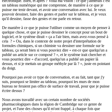
électronique. Bien, et après ? Voilà ma vision : ce que j'aimerais c'est
un tableau numérique qui me comprenne, de manière à ce que je
puisse me tenir devant, et avoir une conversation avec lui. Je veux
pouvoir dessiner, faire des gestes et parler sur le tableau, et je veux
qu'il dessine, fasse des gestes et me parle en retour.
De manière à ce que je puisse l'utiliser comme un moyen de penser à
quelque chose, et que je puisse dessiner le concept pour un bout de
logiciel, et le système dirait « ça a l'air bien, mais avez-vous pensé à
cela ? » Ou, dans le contexte de notre projet d'interprétation de
formules chimiques, si un chimiste va dessiner une formule sur le
tableau, ça serait bien si vous pouviez dire « est-ce que quelqu'un a
publié un article sur ce composé ? », et le système irait chercher et
vous pourriez dire « d'accord, quelqu'un a publié un papier là
dessus, et si je mettais un groupe méthyle par là ? », juste en pointant
du doigt.
Pourquoi pas avoir ce type de conversation, et au fait, tant que j'y
suis, pourquoi se limiter au tableau, pourquoi les murs de mon
bureau ne feraient pas office de surface de travail, pour que je puisse
écrire dessus ?
Nous avons travaillé avec un certain nombre de sociétés
pharmacologiques dans la région de Cambridge sur ce genre de
projet, et l'une des choses qu'il m'ont frappé, à chaque fois que