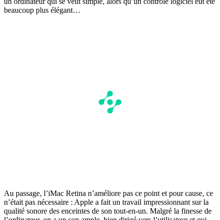
un ordinateur qui se veut simple, alors qu’un contrôle logiciel eut été
beaucoup plus élégant…
Au passage, l’iMac Retina n’améliore pas ce point et pour cause, ce
n’était pas nécessaire : Apple a fait un travail impressionnant sur la
qualité sonore des enceintes de son tout-en-un. Malgré la finesse de
l’ordinateur, on a un son ample, bien dirigé vers l’utilisateur et qui