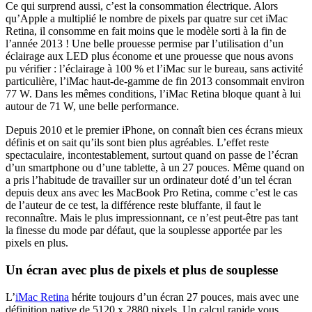
Ce qui surprend aussi, c’est la consommation électrique. Alors
qu’Apple a multiplié le nombre de pixels par quatre sur cet iMac
Retina, il consomme en fait moins que le modèle sorti à la fin de
l’année 2013 ! Une belle prouesse permise par l’utilisation d’un
éclairage aux LED plus économe et une prouesse que nous avons
pu vérifier : l’éclairage à 100 % et l’iMac sur le bureau, sans activité
particulière, l’iMac haut-de-gamme de fin 2013 consommait environ
77 W. Dans les mêmes conditions, l’iMac Retina bloque quant à lui
autour de 71 W, une belle performance.
Depuis 2010 et le premier iPhone, on connaît bien ces écrans mieux
définis et on sait qu’ils sont bien plus agréables. L’effet reste
spectaculaire, incontestablement, surtout quand on passe de l’écran
d’un smartphone ou d’une tablette, à un 27 pouces. Même quand on
a pris l’habitude de travailler sur un ordinateur doté d’un tel écran
depuis deux ans avec les MacBook Pro Retina, comme c’est le cas
de l’auteur de ce test, la différence reste bluffante, il faut le
reconnaître. Mais le plus impressionnant, ce n’est peut-être pas tant
la finesse du mode par défaut, que la souplesse apportée par les
pixels en plus.
Un écran avec plus de pixels et plus de souplesse
L’
iMac Retina
hérite toujours d’un écran 27 pouces, mais avec une
définition native de 5120 x 2880 pixels. Un calcul rapide vous