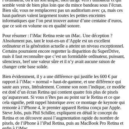
semble venir de bien plus loin que du mince bandeau sous l’écran.
Bien sûr, vous ne remplacerez pas un auditorium avec ça, mais ces
haut-parleurs valent largement toutes les petites enceintes
informatiques que l’on peut trouver autour d’une centaine d’euros,
que ce soit en volume ou en qualité sonore.
Pour résumer : l’iMac Retina reste un iMac. Une déception ?
Absolument pas, tant le tout-en-un d’Apple est un excellent
ordinateur et la génération actuelle a atteint un niveau exceptionnel.
Certains pourraient encore regretter la disparition du SuperDrive,
mais il faut reconnaître que c’est un formidable ordinateur, puissant,
silencieux, bref une valeur sûre et il n’y avait aucune raison de
changer cette base solide.
Bien évidemment, il y a une différence qui justifie les 600 € par
rapport à l’iMac « normal » haut-de-gamme, et une différence qui
saute aux yeux, littéralement. Comme son nom l’indique, ce modèle
est doté d’un écran Retina qui contient quatre fois plus de pixels
qu’auparavant. Si vous n’êtes pas au point sur le Retina et ce que
cela signifie, petit rappel historique avec ce montage de keynote qui
remonte à l’iPhone 4, le premier appareil Retina conçu par Apple.
Steve Jobs, puis Phil Schiller, expliquent en détail le concept du
Retina et on découvre aussi l’augmentation rapide du nombre de
pixels, de l’iPhone à l’iPad Retina, puis au MacBook Pro Retina et
enfin à l’iMac.