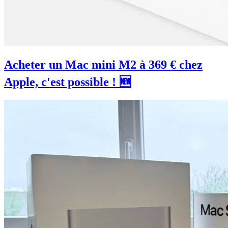
Acheter un Mac mini M2 à 369 € chez
Apple, c'est possible ! 🆕