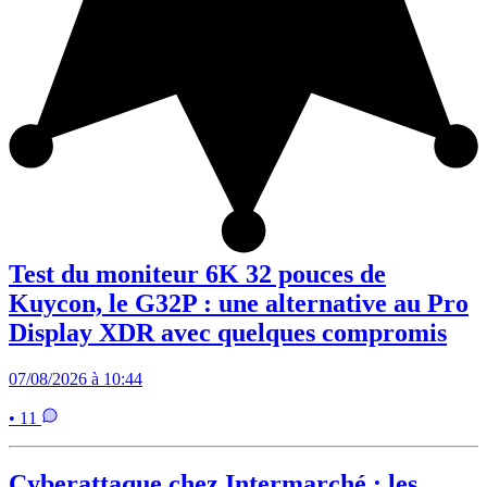
Test du moniteur 6K 32 pouces de
Kuycon, le G32P : une alternative au Pro
Display XDR avec quelques compromis
07/08/2026 à 10:44
• 11
Cyberattaque chez Intermarché : les