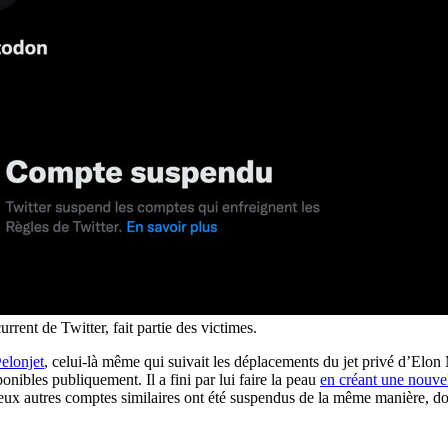
rent de Twitter, fait partie des victimes.
elonjet
, celui-là même qui suivait les déplacements du jet privé d’Elon
ponibles publiquement. Il a fini par lui faire la peau
en créant une nouvel
reux autres comptes similaires ont été suspendus de la même manière, d