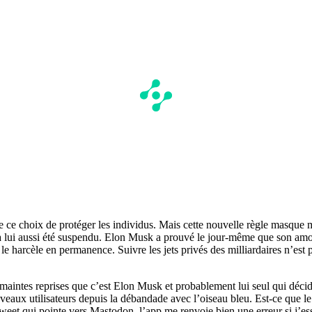
 ce choix de protéger les individus. Mais cette nouvelle règle masque m
a lui aussi été suspendu. Elon Musk a prouvé le jour-même que son amour 
, le harcèle en permanence. Suivre les jets privés des milliardaires n’es
é à maintes reprises que c’est Elon Musk et probablement lui seul qui dé
nouveaux utilisateurs depuis la débandade avec l’oiseau bleu. Est-ce que 
 tweet qui pointe vers Mastodon, l’app me renvoie bien une erreur si j’ess