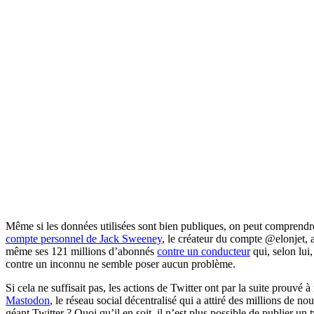
Même si les données utilisées sont bien publiques, on peut comprendre
compte personnel de Jack Sweeney
, le créateur du compte @elonjet, 
même ses 121 millions d’abonnés
contre un conducteur
qui, selon lui
contre un inconnu ne semble poser aucun problème.
Si cela ne suffisait pas, les actions de Twitter ont par la suite prouv
Mastodon
, le réseau social décentralisé qui a attiré des millions de 
géant Twitter ? Quoi qu’il en soit, il n’est plus possible de publier un