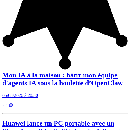
Mon IA à la maison : bâtir mon équipe
d'agents IA sous la houlette d’OpenClaw
05/08/2026 à 20:30
• 2
Huawei lance un PC portable avec un