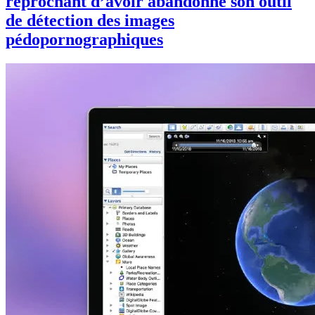
reprochant d’avoir abandonné son outil
de détection des images
pédopornographiques