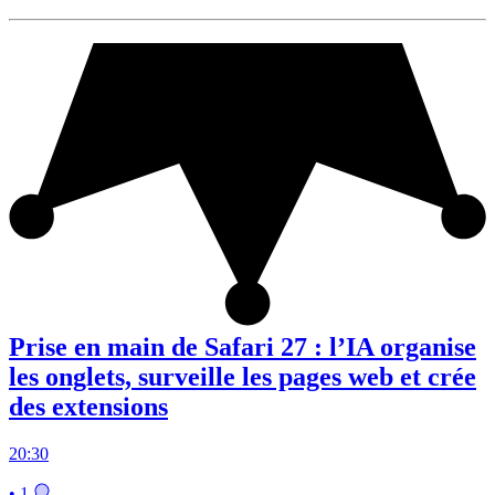
Prise en main de Safari 27 : l’IA organise
les onglets, surveille les pages web et crée
des extensions
20:30
• 1