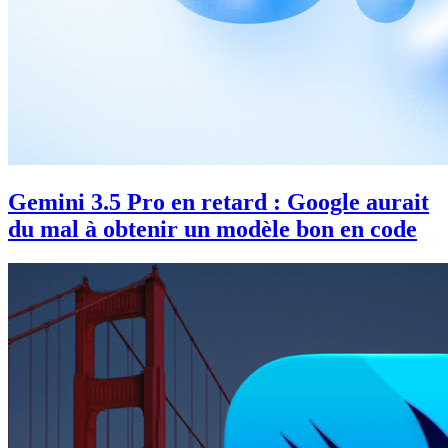
Gemini 3.5 Pro en retard : Google aurait
du mal à obtenir un modèle bon en code