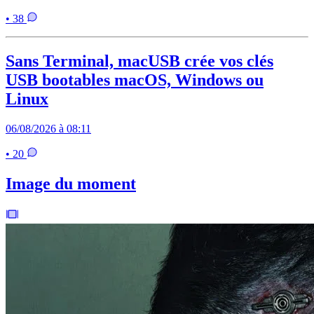
• 38
Sans Terminal, macUSB crée vos clés
USB bootables macOS, Windows ou
Linux
06/08/2026 à 08:11
• 20
Image du moment