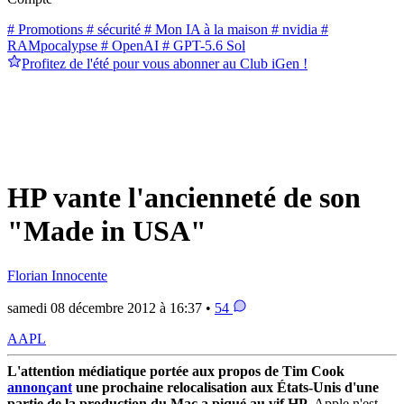
# Promotions
# sécurité
# Mon IA à la maison
# nvidia
#
RAMpocalypse
# OpenAI
# GPT-5.6 Sol
Profitez de l'été pour vous abonner au Club iGen !
HP vante l'ancienneté de son
"Made in USA"
Florian Innocente
samedi 08 décembre 2012 à 16:37 •
54
AAPL
L'attention médiatique portée aux propos de Tim Cook
annonçant
une prochaine relocalisation aux États-Unis d'une
partie de la production du Mac a piqué au vif HP
. Apple n'est