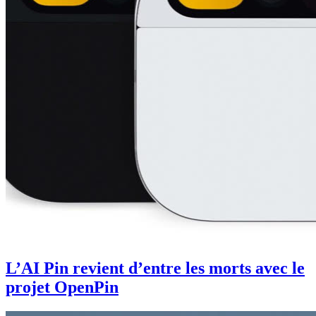
L’AI Pin revient d’entre les morts avec le
projet OpenPin