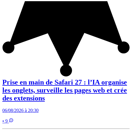
Prise en main de Safari 27 : l’IA organise
les onglets, surveille les pages web et crée
des extensions
06/08/2026 à 20:30
• 9