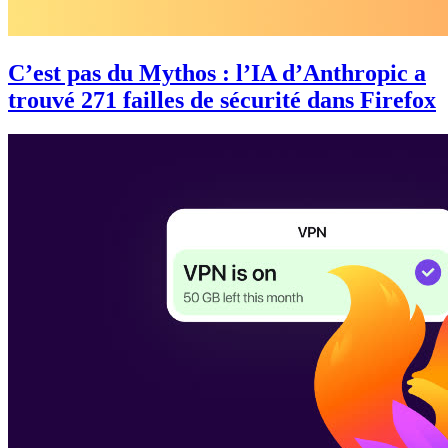
C’est pas du Mythos : l’IA d’Anthropic a
trouvé 271 failles de sécurité dans Firefox