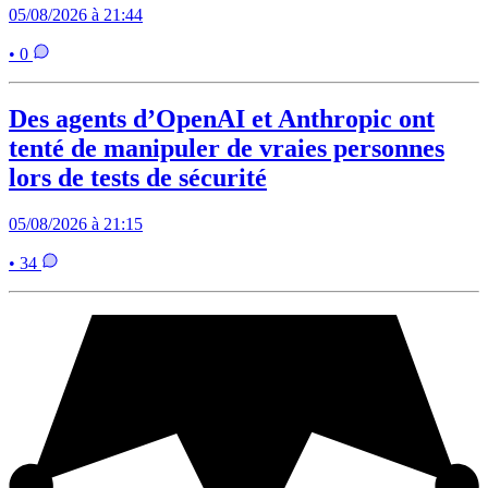
05/08/2026 à 21:44
• 0
Des agents d’OpenAI et Anthropic ont
tenté de manipuler de vraies personnes
lors de tests de sécurité
05/08/2026 à 21:15
• 34