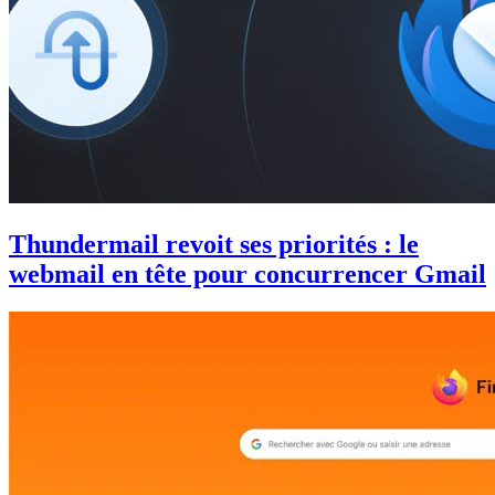
Thundermail revoit ses priorités : le
webmail en tête pour concurrencer Gmail