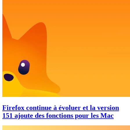
Firefox continue à évoluer et la version
151 ajoute des fonctions pour les Mac