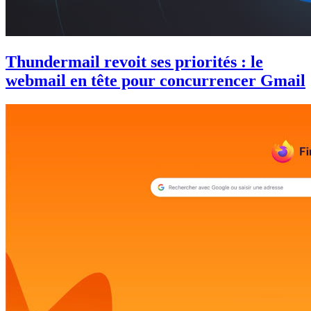
Thundermail revoit ses priorités : le
webmail en tête pour concurrencer Gmail