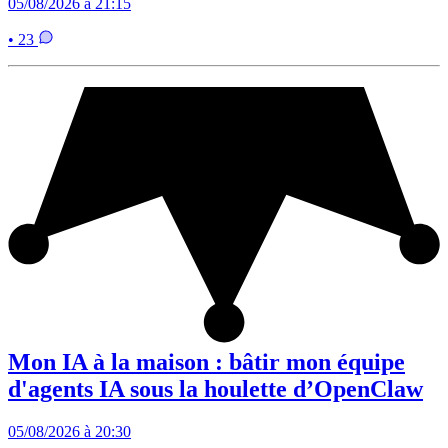
05/08/2026 à 21:15
• 23
Mon IA à la maison : bâtir mon équipe
d'agents IA sous la houlette d’OpenClaw
05/08/2026 à 20:30