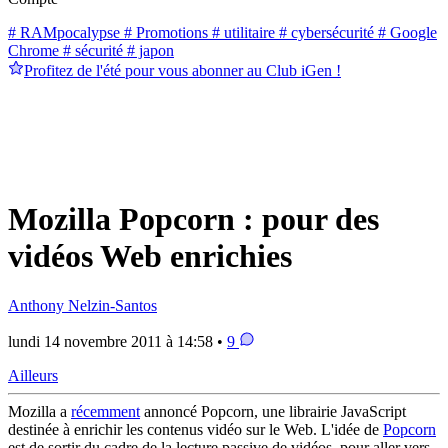
# RAMpocalypse
# Promotions
# utilitaire
# cybersécurité
# Google
Chrome
# sécurité
# japon
Profitez de l'été pour vous abonner au Club iGen !
Mozilla Popcorn : pour des
vidéos Web enrichies
Anthony Nelzin-Santos
lundi 14 novembre 2011 à 14:58 •
9
Ailleurs
Mozilla a
récemment
annoncé Popcorn, une librairie JavaScript
destinée à enrichir les contenus vidéo sur le Web. L'idée de
Popcorn
est de sortir du cadre de la lecture passive de vidéos, pour aller vers