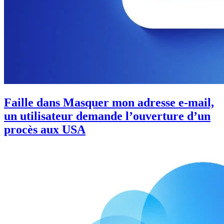
Faille dans Masquer mon adresse e-mail,
un utilisateur demande l’ouverture d’un
procès aux USA