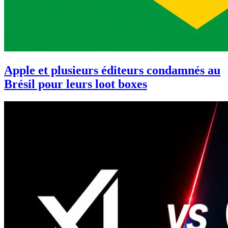
Apple et plusieurs éditeurs condamnés au
Brésil pour leurs loot boxes