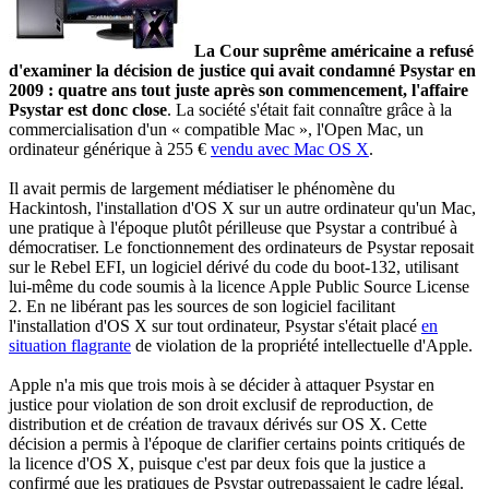
La Cour suprême américaine a refusé
d'examiner la décision de justice qui avait condamné Psystar en
2009 : quatre ans tout juste après son commencement, l'affaire
Psystar est donc close
. La société s'était fait connaître grâce à la
commercialisation d'un « compatible Mac », l'Open Mac, un
ordinateur générique à 255 €
vendu avec Mac OS X
.
Il avait permis de largement médiatiser le phénomène du
Hackintosh, l'installation d'OS X sur un autre ordinateur qu'un Mac,
une pratique à l'époque plutôt périlleuse que Psystar a contribué à
démocratiser. Le fonctionnement des ordinateurs de Psystar reposait
sur le Rebel EFI, un logiciel dérivé du code du boot-132, utilisant
lui-même du code soumis à la licence Apple Public Source License
2. En ne libérant pas les sources de son logiciel facilitant
l'installation d'OS X sur tout ordinateur, Psystar s'était placé
en
situation flagrante
de violation de la propriété intellectuelle d'Apple.
Apple n'a mis que trois mois à se décider à attaquer Psystar en
justice pour violation de son droit exclusif de reproduction, de
distribution et de création de travaux dérivés sur OS X. Cette
décision a permis à l'époque de clarifier certains points critiqués de
la licence d'OS X, puisque c'est par deux fois que la justice a
confirmé que les pratiques de Psystar outrepassaient le cadre légal.