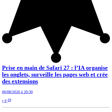
Prise en main de Safari 27 : l’IA organise
les onglets, surveille les pages web et crée
des extensions
06/08/2026 à 20:30
• 9