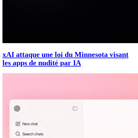
xAI attaque une loi du Minnesota visant
les apps de nudité par IA