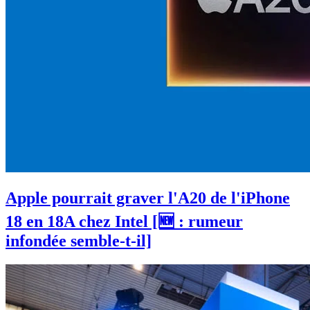
Apple pourrait graver l'A20 de l'iPhone
18 en 18A chez Intel [🆕 : rumeur
infondée semble-t-il]