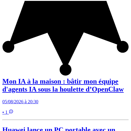
Mon IA à la maison : bâtir mon équipe
d'agents IA sous la houlette d’OpenClaw
05/08/2026 à 20:30
• 1
Huawei lance un PC portable avec un