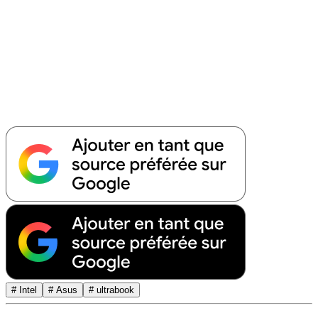
# Intel
# Asus
# ultrabook