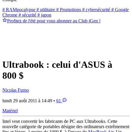
# RAMpocalypse
# utilitaire
# Promotions
# cybersécurité
# Google
Chrome
# sécurité
# japon
Profitez de l'été pour vous abonner au Club iGen !
Ultrabook : celui d'ASUS à
800 $
Nicolas Furno
lundi 29 août 2011 à 14:49 •
61
Matériel
Intel veut convertir les fabricants de PC aux Ultrabooks. Cette
nouvelle catégorie de portables désigne des ordinateurs extrêmement
fins et légers, à moins de 1000 $, à l'image du
MacBook Air
. Un