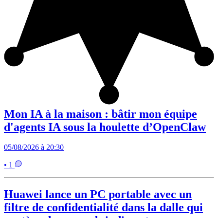
Mon IA à la maison : bâtir mon équipe
d'agents IA sous la houlette d’OpenClaw
05/08/2026 à 20:30
• 1
Huawei lance un PC portable avec un
filtre de confidentialité dans la dalle qui