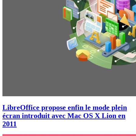
LibreOffice propose enfin le mode plein
écran introduit avec Mac OS X Lion en
2011