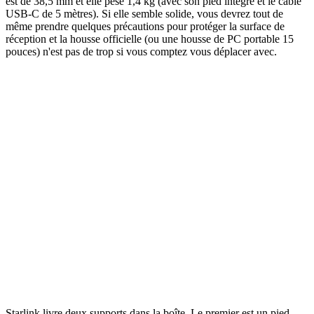
est de 38,5 mm et elle pèse 1,4 kg (avec son pied intégré et le câble
USB-C de 5 mètres). Si elle semble solide, vous devrez tout de
même prendre quelques précautions pour protéger la surface de
réception et la housse officielle (ou une housse de PC portable 15
pouces) n'est pas de trop si vous comptez vous déplacer avec.
Starlink livre deux supports dans la boîte. Le premier est un pied