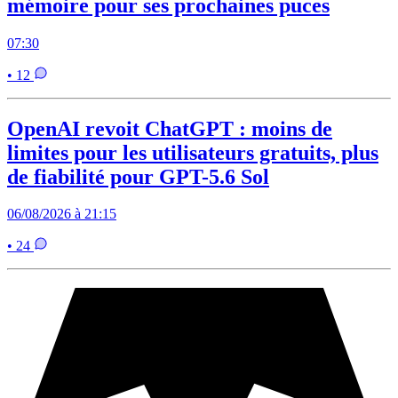
mémoire pour ses prochaines puces
07:30
• 12
OpenAI revoit ChatGPT : moins de
limites pour les utilisateurs gratuits, plus
de fiabilité pour GPT-5.6 Sol
06/08/2026 à 21:15
• 24