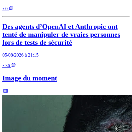
• 0
Des agents d’OpenAI et Anthropic ont
tenté de manipuler de vraies personnes
lors de tests de sécurité
05/08/2026 à 21:15
• 36
Image du moment