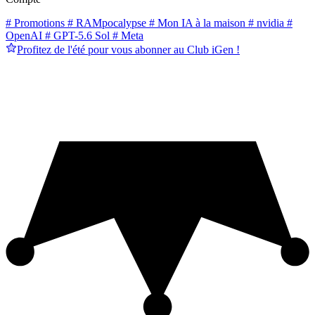
# Promotions
# RAMpocalypse
# Mon IA à la maison
# nvidia
#
OpenAI
# GPT-5.6 Sol
# Meta
Profitez de l'été pour vous abonner au Club iGen !