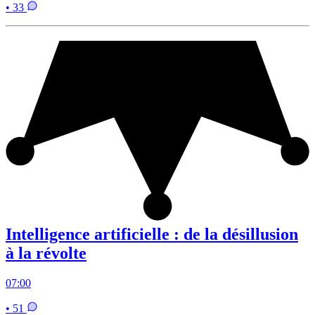
• 33
Intelligence artificielle : de la désillusion
à la révolte
07:00
• 51