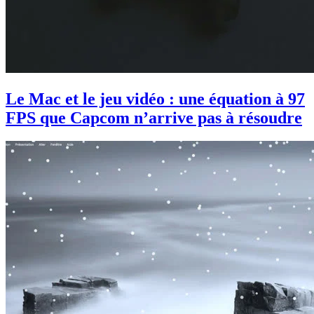
Le Mac et le jeu vidéo : une équation à 97
FPS que Capcom n’arrive pas à résoudre