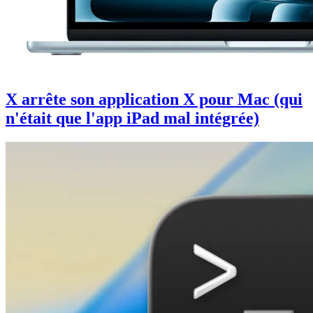
X arrête son application X pour Mac (qui
n'était que l'app iPad mal intégrée)