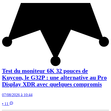
Test du moniteur 6K 32 pouces de
Kuycon, le G32P : une alternative au Pro
Display XDR avec quelques compromis
07/08/2026 à 10:44
• 11