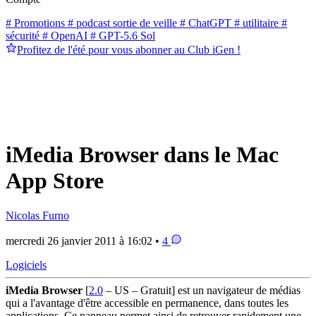
# Promotions
# podcast sortie de veille
# ChatGPT
# utilitaire
#
sécurité
# OpenAI
# GPT-5.6 Sol
Profitez de l'été pour vous abonner au Club iGen !
iMedia Browser dans le Mac
App Store
Nicolas Furno
mercredi 26 janvier 2011 à 16:02 •
4
Logiciels
iMedia Browser
[
2.0
– US – Gratuit] est un navigateur de médias
qui a l'avantage d'être accessible en permanence, dans toutes les
applications. Ce panneau permet ainsi de retrouver rapidement une