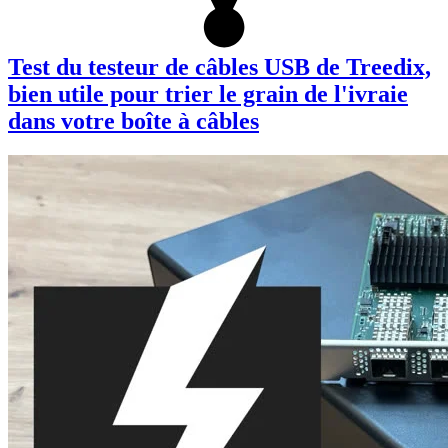
Test du testeur de câbles USB de Treedix,
bien utile pour trier le grain de l'ivraie
dans votre boîte à câbles