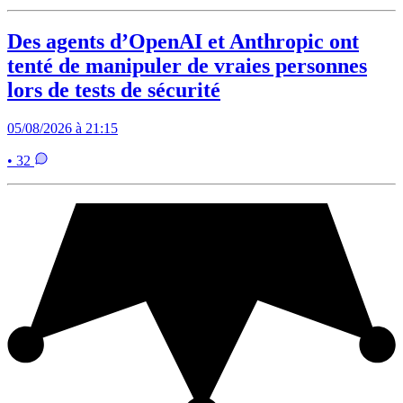
Des agents d’OpenAI et Anthropic ont
tenté de manipuler de vraies personnes
lors de tests de sécurité
05/08/2026 à 21:15
• 32