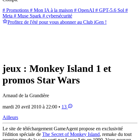
# Promotions
# Mon IA à la maison
# OpenAI
# GPT-5.6 Sol
#
Meta
# Muse Spark
# cybersécurité
Profitez de l'été pour vous abonner au Club iGen !
jeux : Monkey Island 1 et
promos Star Wars
Arnaud de la Grandière
mardi 20 avril 2010 à 22:00 •
13
Ailleurs
Le site de téléchargement GameAgent propose en exclusivité
l'édition spéciale de
The Secret of Monkey Island
, remake du tout
premier titre de la saga sorti par LucasArts en 1990. Vous pouvez