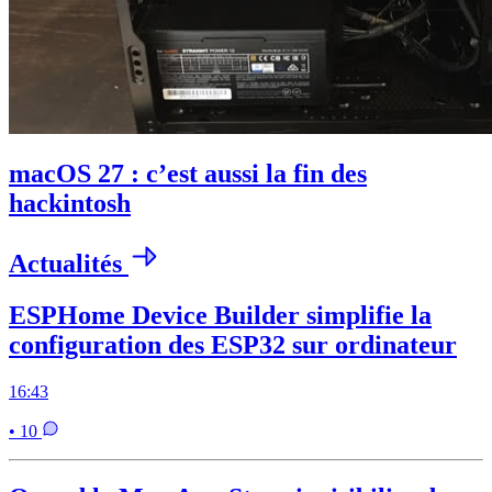
macOS 27 : c’est aussi la fin des
hackintosh
Actualités
ESPHome Device Builder simplifie la
configuration des ESP32 sur ordinateur
16:43
• 10