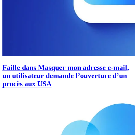
Faille dans Masquer mon adresse e-mail,
un utilisateur demande l’ouverture d’un
procès aux USA