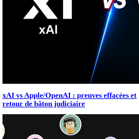
xAI vs Apple/OpenAI : preuves effacées et
retour de bâton judiciaire