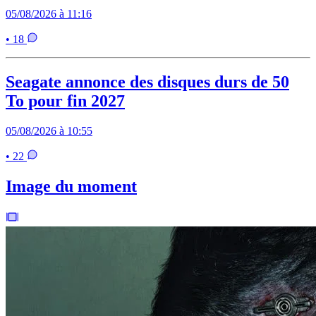
05/08/2026 à 11:16
• 18
Seagate annonce des disques durs de 50
To pour fin 2027
05/08/2026 à 10:55
• 22
Image du moment