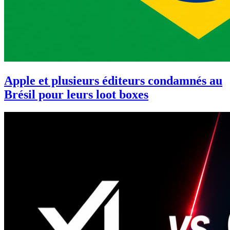
Apple et plusieurs éditeurs condamnés au
Brésil pour leurs loot boxes