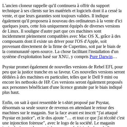
L'ancien cloneur rappelle qu'il continuera à offrir du support
technique à ses clients sur les matériels et logiciels dont il a cessé la
vente, et que leurs garanties sont toujours valides. Il indique
également qu'il proposera à nouveau des ordinateurs à la vente d'ici
quelques jours, cette fois uniquement équipés de diverses versions
de Linux. Il souligne d'autre part que ces machines sont
incidemment pleinement compatibles avec Mac OS X, grâce à des
composants dont il existe un driver pour l'OS d'Apple, soit
provenant directement de la firme de Cupertino, soit par le biais de
la communauté open-source. La chose facilitant l'installation d'un
système d'exploitation basé sur XNU, y compris
Pure Darwin
…
Psystar promet également de nouvelles versions de Rebel EFI, pour
peu que la justice tranche en sa faveur. Ces nouvelles versions seront
dédiées à des machines en particulier, telles que le Dell 9 mini ou
encore les netbooks de HP. Ces versions seront également proposés
aux personnes bénéficiant d'une licence gratuite par le biais indiqué
plus haut.
Enfin, on sait à quoi ressemble le t-shirt proposé par Psystar,
désormais sa seule source de revenus en attendant le retour des
machines sur le magasin. Sur la face avant est inscrit "j'ai attaqué
Psystar en justice", et le dos ajoute "… et tout ce que j'ai récolté c'est
une injonction foireuse", avec le logo de la société. Le magasin