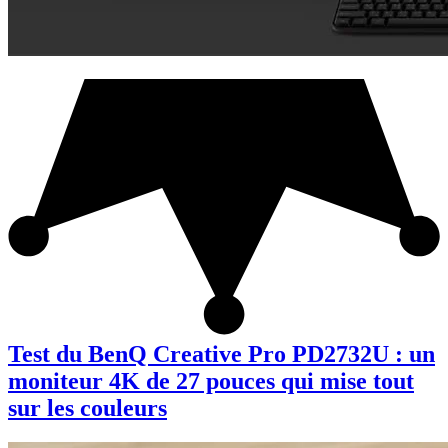
Test du BenQ Creative Pro PD2732U : un
moniteur 4K de 27 pouces qui mise tout
sur les couleurs