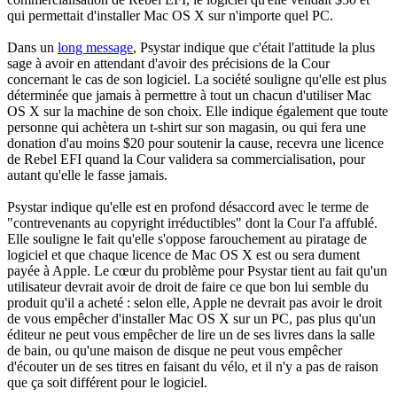
qui permettait d'installer Mac OS X sur n'importe quel PC.
Dans un
long message
, Psystar indique que c'était l'attitude la plus
sage à avoir en attendant d'avoir des précisions de la Cour
concernant le cas de son logiciel. La société souligne qu'elle est plus
déterminée que jamais à permettre à tout un chacun d'utiliser Mac
OS X sur la machine de son choix. Elle indique également que toute
personne qui achètera un t-shirt sur son magasin, ou qui fera une
donation d'au moins $20 pour soutenir la cause, recevra une licence
de Rebel EFI quand la Cour validera sa commercialisation, pour
autant qu'elle le fasse jamais.
Psystar indique qu'elle est en profond désaccord avec le terme de
"contrevenants au copyright irréductibles" dont la Cour l'a affublé.
Elle souligne le fait qu'elle s'oppose farouchement au piratage de
logiciel et que chaque licence de Mac OS X est ou sera dument
payée à Apple. Le cœur du problème pour Psystar tient au fait qu'un
utilisateur devrait avoir de droit de faire ce que bon lui semble du
produit qu'il a acheté : selon elle, Apple ne devrait pas avoir le droit
de vous empêcher d'installer Mac OS X sur un PC, pas plus qu'un
éditeur ne peut vous empêcher de lire un de ses livres dans la salle
de bain, ou qu'une maison de disque ne peut vous empêcher
d'écouter un de ses titres en faisant du vélo, et il n'y a pas de raison
que ça soit différent pour le logiciel.