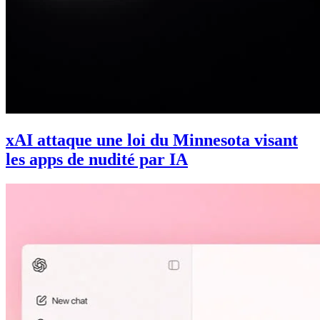
xAI attaque une loi du Minnesota visant
les apps de nudité par IA