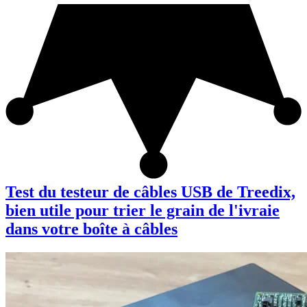
Test du testeur de câbles USB de Treedix,
bien utile pour trier le grain de l'ivraie
dans votre boîte à câbles