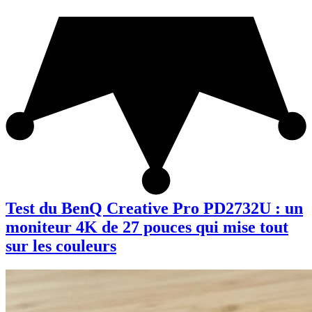
Test du BenQ Creative Pro PD2732U : un
moniteur 4K de 27 pouces qui mise tout
sur les couleurs