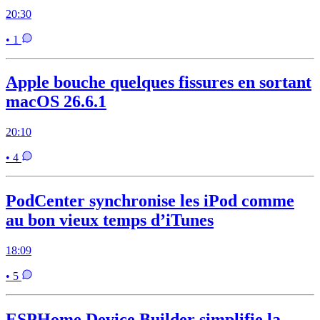
20:30
• 1
Apple bouche quelques fissures en sortant
macOS 26.6.1
20:10
• 4
PodCenter synchronise les iPod comme
au bon vieux temps d’iTunes
18:09
• 5
ESPHome Device Builder simplifie la