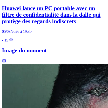
Huawei lance un PC portable avec un
filtre de confidentialité dans la dalle qui
protège des regards indiscrets
05/08/2026 à 19:30
• 15
Image du moment