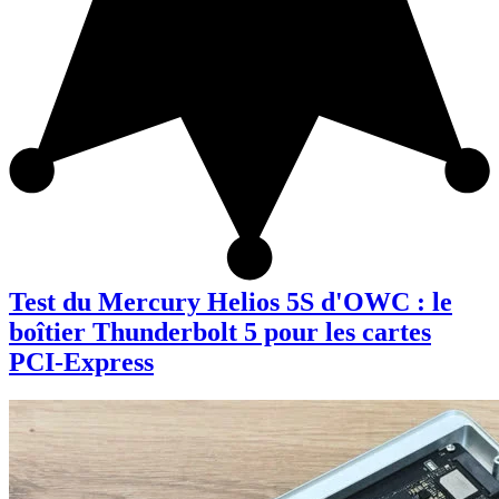
Test du Mercury Helios 5S d'OWC : le
boîtier Thunderbolt 5 pour les cartes
PCI-Express