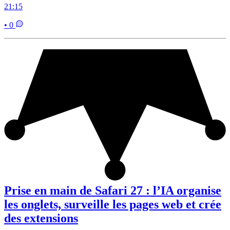
21:15
• 0
Prise en main de Safari 27 : l’IA organise
les onglets, surveille les pages web et crée
des extensions