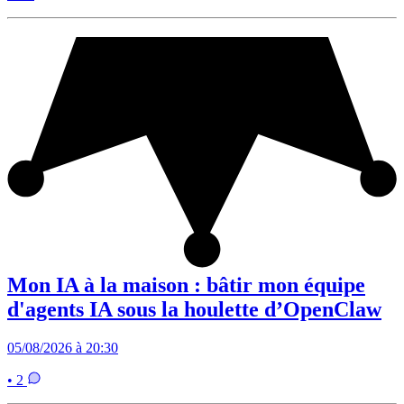
Mon IA à la maison : bâtir mon équipe
d'agents IA sous la houlette d’OpenClaw
05/08/2026 à 20:30
• 2