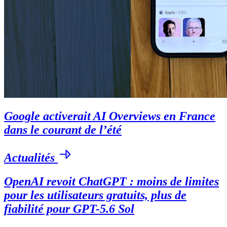
Google activerait AI Overviews en France
dans le courant de l’été
Actualités
OpenAI revoit ChatGPT : moins de limites
pour les utilisateurs gratuits, plus de
fiabilité pour GPT-5.6 Sol