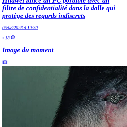
Huawei lance un PC portable avec un
filtre de confidentialité dans la dalle qui
protège des regards indiscrets
05/08/2026 à 19:30
• 18
Image du moment