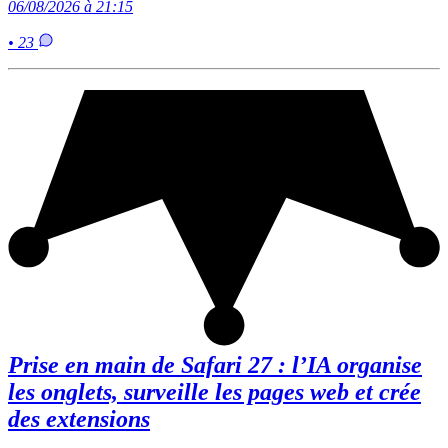
06/08/2026 à 21:15
• 23
Prise en main de Safari 27 : l’IA organise
les onglets, surveille les pages web et crée
des extensions