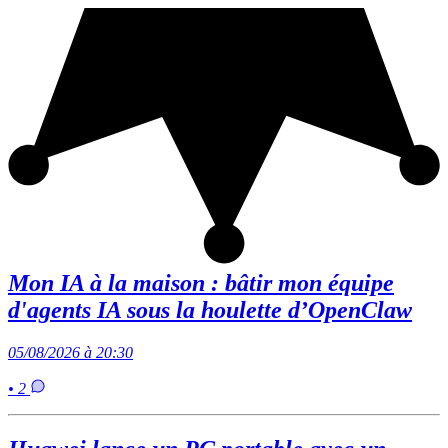
Mon IA à la maison : bâtir mon équipe
d'agents IA sous la houlette d’OpenClaw
05/08/2026 à 20:30
• 2