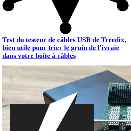
Test du testeur de câbles USB de Treedix,
bien utile pour trier le grain de l'ivraie
dans votre boîte à câbles