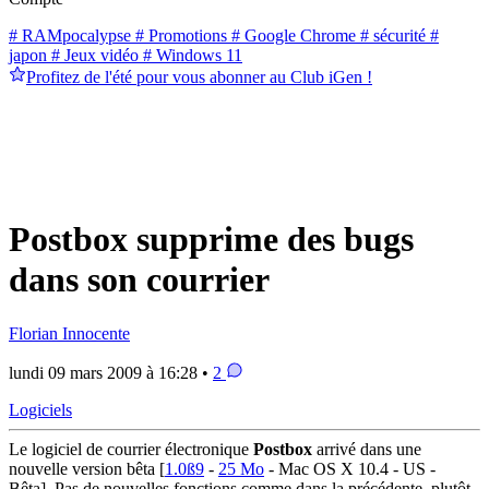
# RAMpocalypse
# Promotions
# Google Chrome
# sécurité
#
japon
# Jeux vidéo
# Windows 11
Profitez de l'été pour vous abonner au Club iGen !
Postbox supprime des bugs
dans son courrier
Florian Innocente
lundi 09 mars 2009 à 16:28 •
2
Logiciels
Le logiciel de courrier électronique
Postbox
arrivé dans une
nouvelle version bêta [
1.0ß9
-
25 Mo
- Mac OS X 10.4 - US -
Bêta]. Pas de nouvelles fonctions comme dans la précédente, plutôt