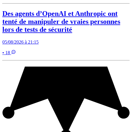
Des agents d’OpenAI et Anthropic ont
tenté de manipuler de vraies personnes
lors de tests de sécurité
05/08/2026 à 21:15
• 18