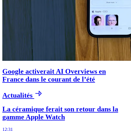
Google activerait AI Overviews en
France dans le courant de l’été
Actualités
La céramique ferait son retour dans la
gamme Apple Watch
12:31