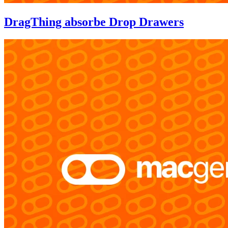
DragThing absorbe Drop Drawers