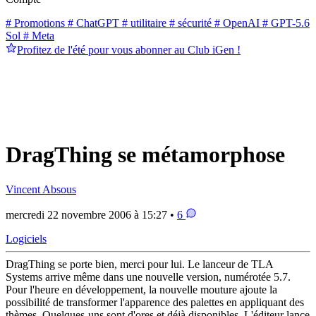
# Promotions
# ChatGPT
# utilitaire
# sécurité
# OpenAI
# GPT-5.6
Sol
# Meta
Profitez de l'été pour vous abonner au Club iGen !
DragThing se métamorphose
Vincent Absous
mercredi 22 novembre 2006 à 15:27 •
6
Logiciels
DragThing se porte bien, merci pour lui. Le lanceur de TLA
Systems arrive même dans une nouvelle version, numérotée 5.7.
Pour l'heure en développement, la nouvelle mouture ajoute la
possibilité de transformer l'apparence des palettes en appliquant des
thèmes. Quelques-uns sont d'ores et déjà disponibles. L'éditeur lance