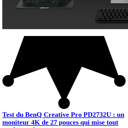
Test du BenQ Creative Pro PD2732U : un
moniteur 4K de 27 pouces qui mise tout