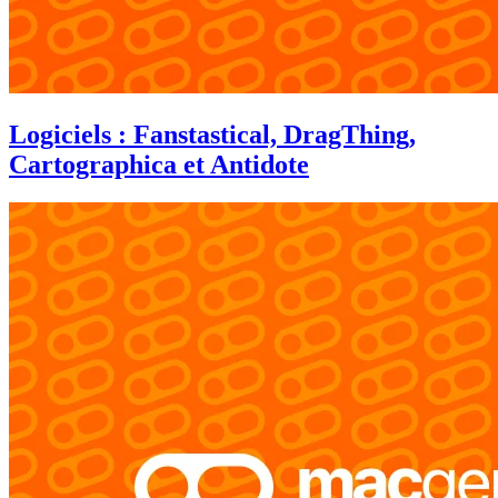
Logiciels : Fanstastical, DragThing,
Cartographica et Antidote