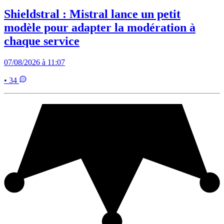
Shieldstral : Mistral lance un petit
modèle pour adapter la modération à
chaque service
07/08/2026 à 11:07
• 34