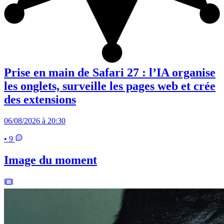
Prise en main de Safari 27 : l’IA organise
les onglets, surveille les pages web et crée
des extensions
06/08/2026 à 20:30
• 9
Image du moment