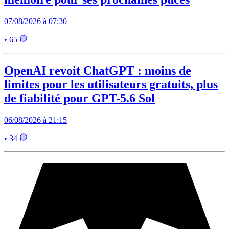
07/08/2026 à 07:30
• 65
OpenAI revoit ChatGPT : moins de
limites pour les utilisateurs gratuits, plus
de fiabilité pour GPT-5.6 Sol
06/08/2026 à 21:15
• 34