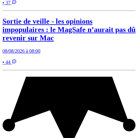
• 37
Sortie de veille - les opinions
impopulaires : le MagSafe n’aurait pas dû
revenir sur Mac
08/08/2026 à 08:00
• 44