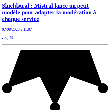
Shieldstral : Mistral lance un petit
modèle pour adapter la modération à
chaque service
07/08/2026 à 11:07
• 40