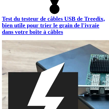
Test du testeur de câbles USB de Treedix,
bien utile pour trier le grain de l'ivraie
dans votre boîte à câbles