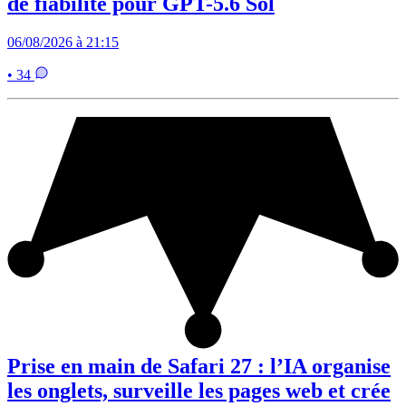
de fiabilité pour GPT-5.6 Sol
06/08/2026 à 21:15
• 34
Prise en main de Safari 27 : l’IA organise
les onglets, surveille les pages web et crée