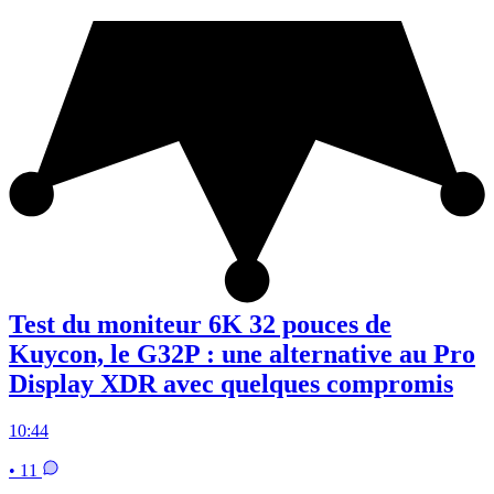
Test du moniteur 6K 32 pouces de
Kuycon, le G32P : une alternative au Pro
Display XDR avec quelques compromis
10:44
• 11