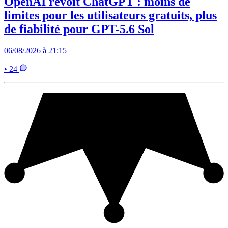
OpenAI revoit ChatGPT : moins de
limites pour les utilisateurs gratuits, plus
de fiabilité pour GPT-5.6 Sol
06/08/2026 à 21:15
• 24