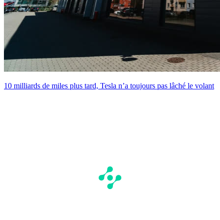
10 milliards de miles plus tard, Tesla n’a toujours pas lâché le volant