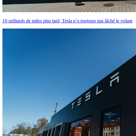
10 milliards de miles plus tard, Tesla n’a toujours pas lâché le volant