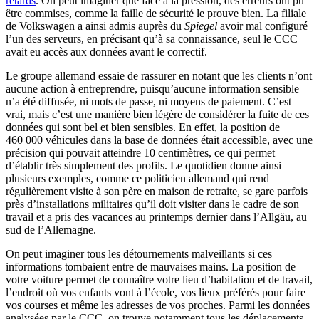
retards
. On peut imaginer que face à la pression, des erreurs ont pu
être commises, comme la faille de sécurité le prouve bien. La filiale
de Volkswagen a ainsi admis auprès du
Spiegel
avoir mal configuré
l’un des serveurs, en précisant qu’à sa connaissance, seul le CCC
avait eu accès aux données avant le correctif.
Le groupe allemand essaie de rassurer en notant que les clients n’ont
aucune action à entreprendre, puisqu’aucune information sensible
n’a été diffusée, ni mots de passe, ni moyens de paiement. C’est
vrai, mais c’est une manière bien légère de considérer la fuite de ces
données qui sont bel et bien sensibles. En effet, la position de
460 000 véhicules dans la base de données était accessible, avec une
précision qui pouvait atteindre 10 centimètres, ce qui permet
d’établir très simplement des profils. Le quotidien donne ainsi
plusieurs exemples, comme ce politicien allemand qui rend
régulièrement visite à son père en maison de retraite, se gare parfois
près d’installations militaires qu’il doit visiter dans le cadre de son
travail et a pris des vacances au printemps dernier dans l’Allgäu, au
sud de l’Allemagne.
On peut imaginer tous les détournements malveillants si ces
informations tombaient entre de mauvaises mains. La position de
votre voiture permet de connaître votre lieu d’habitation et de travail,
l’endroit où vos enfants vont à l’école, vos lieux préférés pour faire
vos courses et même les adresses de vos proches. Parmi les données
analysées par le CCC, on trouve notamment tous les déplacements