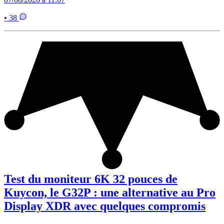
• 38
Test du moniteur 6K 32 pouces de
Kuycon, le G32P : une alternative au Pro
Display XDR avec quelques compromis