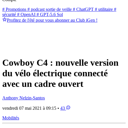
# Promotions
# podcast sortie de veille
# ChatGPT
# utilitaire
#
sécurité
# OpenAI
# GPT-5.6 Sol
Profitez de l'été pour vous abonner au Club iGen !
Cowboy C4 : nouvelle version
du vélo électrique connecté
avec un cadre ouvert
Anthony Nelzin-Santos
vendredi 07 mai 2021 à 09:15 •
43
Mobilités