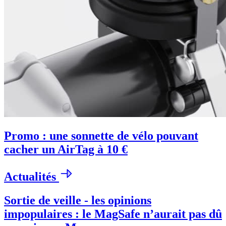
Promo : une sonnette de vélo pouvant
cacher un AirTag à 10 €
Actualités
Sortie de veille - les opinions
impopulaires : le MagSafe n’aurait pas dû