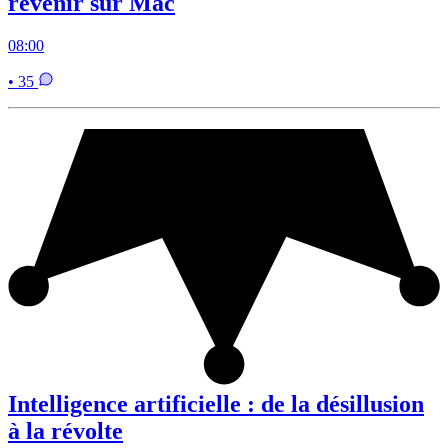
revenir sur Mac
08:00
• 35
Intelligence artificielle : de la désillusion
à la révolte