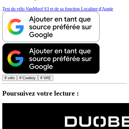
Test du vélo VanMoof S3 et de sa fonction Localiser d'Apple
# vélo
# Cowboy
# VAE
Poursuivez votre lecture :