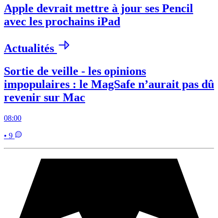
Apple devrait mettre à jour ses Pencil
avec les prochains iPad
Actualités
Sortie de veille - les opinions
impopulaires : le MagSafe n’aurait pas dû
revenir sur Mac
08:00
• 9