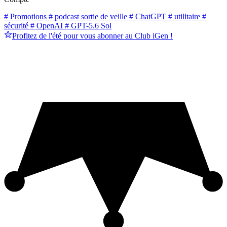
# Promotions
# podcast sortie de veille
# ChatGPT
# utilitaire
#
sécurité
# OpenAI
# GPT-5.6 Sol
Profitez de l'été pour vous abonner au Club iGen !