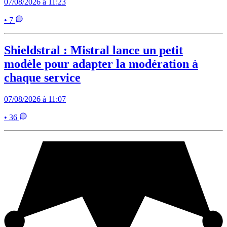
07/08/2026 à 11:23
• 7
Shieldstral : Mistral lance un petit
modèle pour adapter la modération à
chaque service
07/08/2026 à 11:07
• 36