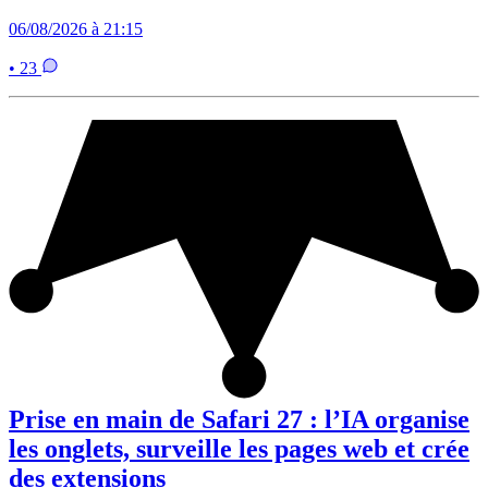
06/08/2026 à 21:15
• 23
Prise en main de Safari 27 : l’IA organise
les onglets, surveille les pages web et crée
des extensions