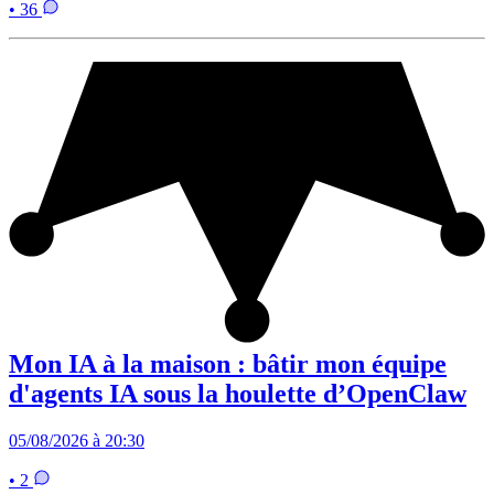
• 36
Mon IA à la maison : bâtir mon équipe
d'agents IA sous la houlette d’OpenClaw
05/08/2026 à 20:30
• 2