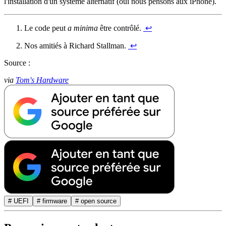
l'installation d'un système alternatif (oui nous pensons aux iPhone).
Le code peut
a minima
être contrôlé.
↩︎
Nos amitiés à Richard Stallman.
↩︎
Source :
via
Tom's Hardware
# UEFI
# firmware
# open source