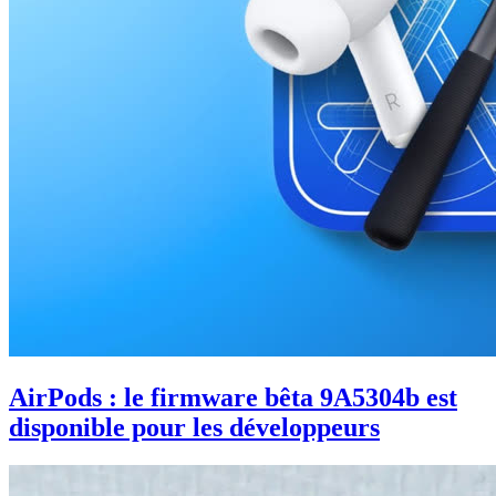
AirPods : le firmware bêta 9A5304b est
disponible pour les développeurs