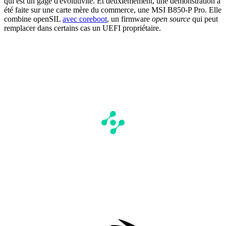
qui est un gage d'évolutivité. Et deuxièmement, une démonstration a
été faite sur une carte mère du commerce, une MSI B850-P Pro. Elle
combine openSIL
avec coreboot
, un firmware
open source
qui peut
remplacer dans certains cas un UEFI propriétaire.