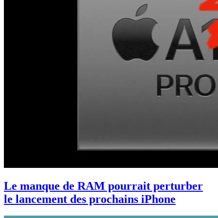
Le manque de RAM pourrait perturber
le lancement des prochains iPhone