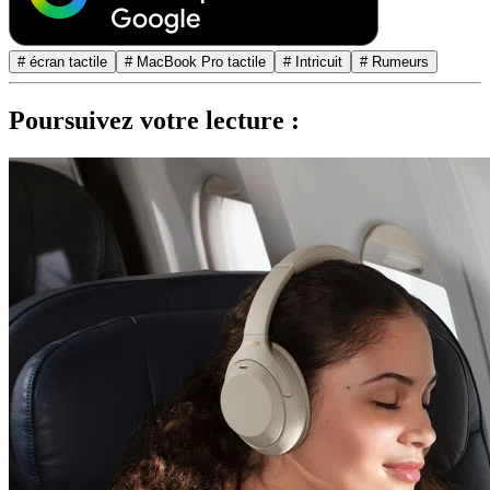
# écran tactile
# MacBook Pro tactile
# Intricuit
# Rumeurs
Poursuivez votre lecture :