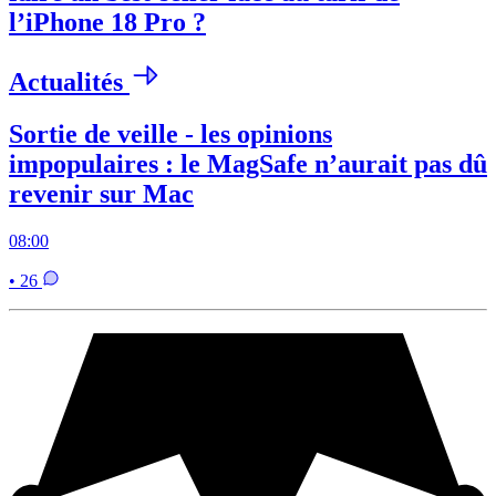
l’iPhone 18 Pro ?
Actualités
Sortie de veille - les opinions
impopulaires : le MagSafe n’aurait pas dû
revenir sur Mac
08:00
• 26