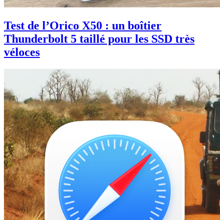
Test de l’Orico X50 : un boîtier
Thunderbolt 5 taillé pour les SSD très
véloces