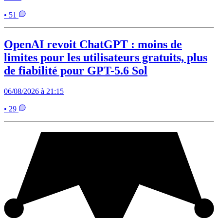
• 51
OpenAI revoit ChatGPT : moins de
limites pour les utilisateurs gratuits, plus
de fiabilité pour GPT-5.6 Sol
06/08/2026 à 21:15
• 29