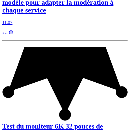
modèle pour adapter la modération à
chaque service
11:07
• 4
Test du moniteur 6K 32 pouces de