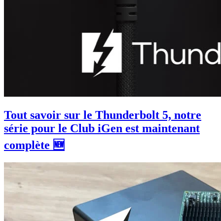
Tout savoir sur le Thunderbolt 5, notre
série pour le Club iGen est maintenant
complète 🆕