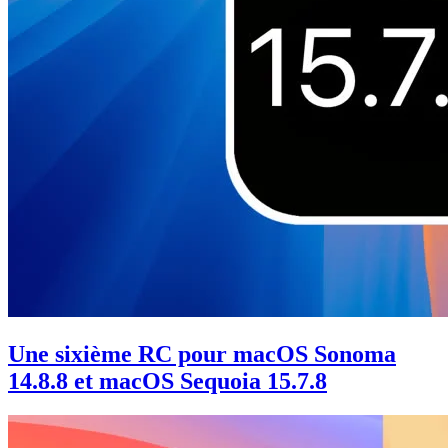
Une sixième RC pour macOS Sonoma
14.8.8 et macOS Sequoia 15.7.8