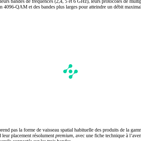
leurs bandes de fréquences (2,4, 5 et 6 GHz), leurs protocoles de multip
ion 4096-QAM et des bandes plus larges pour atteindre un débit maximal
reprend pas la forme de vaisseau spatial habituelle des produits de la g
d leur placement résolument
premium
, avec une fiche technique à l’av