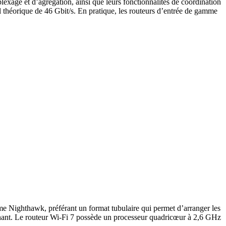
lexage et d’agrégation, ainsi que leurs fonctionnalités de coordination
 théorique de 46 Gbit/s. En pratique, les routeurs d’entrée de gamme
amme Nighthawk, préférant un format tubulaire qui permet d’arranger les
enant. Le routeur Wi-Fi 7 possède un processeur quadricœur à 2,6 GHz