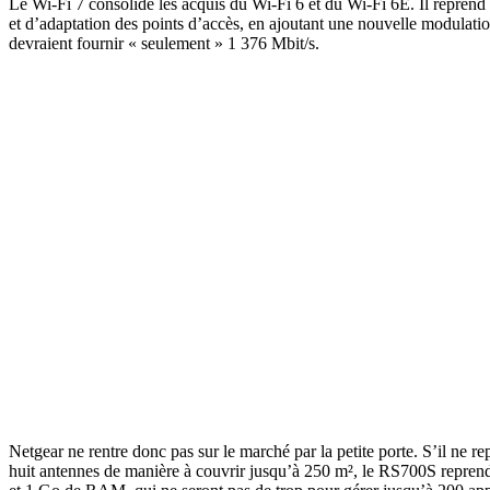
Le Wi-Fi 7 consolide les acquis du Wi-Fi 6 et du Wi-Fi 6E. Il reprend 
et d’adaptation des points d’accès, en ajoutant une nouvelle modulat
devraient fournir « seulement » 1 376 Mbit/s.
Netgear ne rentre donc pas sur le marché par la petite porte. S’il ne 
huit antennes de manière à couvrir jusqu’à 250 m², le RS700S repren