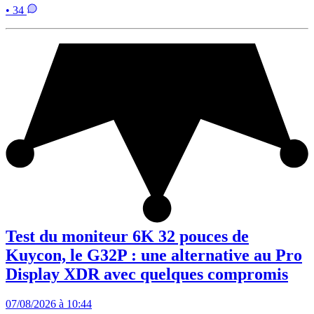
• 34
Test du moniteur 6K 32 pouces de
Kuycon, le G32P : une alternative au Pro
Display XDR avec quelques compromis
07/08/2026 à 10:44