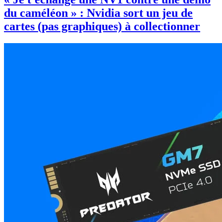
du caméléon » : Nvidia sort un jeu de
cartes (pas graphiques) à collectionner