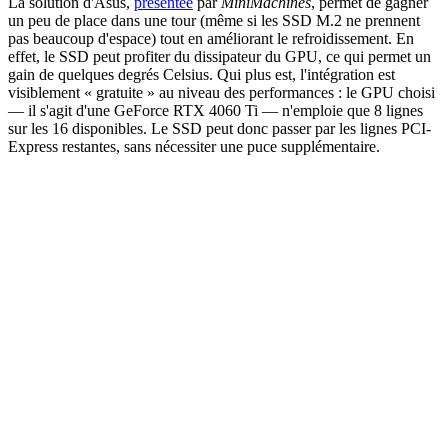
La solution d'Asus,
présentée
par
MiniMachines
, permet de gagner
un peu de place dans une tour (même si les SSD M.2 ne prennent
pas beaucoup d'espace) tout en améliorant le refroidissement. En
effet, le SSD peut profiter du dissipateur du GPU, ce qui permet un
gain de quelques degrés Celsius. Qui plus est, l'intégration est
visiblement « gratuite » au niveau des performances : le GPU choisi
— il s'agit d'une GeForce RTX 4060 Ti — n'emploie que 8 lignes
sur les 16 disponibles. Le SSD peut donc passer par les lignes PCI-
Express restantes, sans nécessiter une puce supplémentaire.