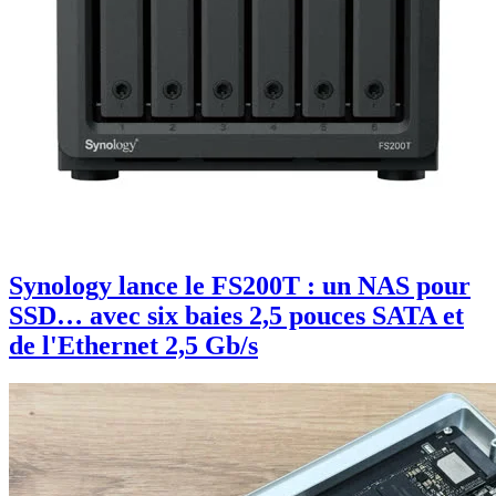
Synology lance le FS200T : un NAS pour
SSD… avec six baies 2,5 pouces SATA et
de l'Ethernet 2,5 Gb/s