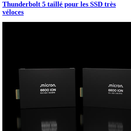
Thunderbolt 5 taillé pour les SSD très
véloces