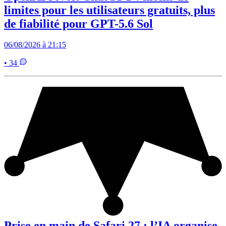
limites pour les utilisateurs gratuits, plus
de fiabilité pour GPT-5.6 Sol
06/08/2026 à 21:15
• 34
Prise en main de Safari 27 : l’IA organise