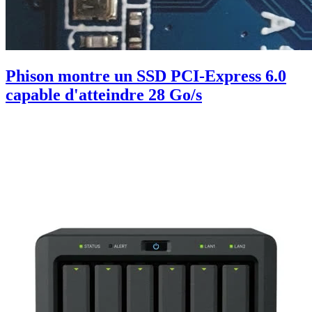
Phison montre un SSD PCI-Express 6.0
capable d'atteindre 28 Go/s