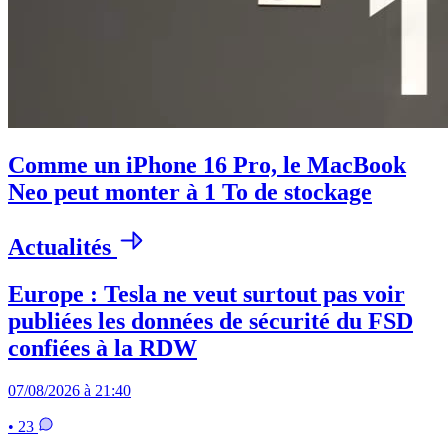
Comme un iPhone 16 Pro, le MacBook
Neo peut monter à 1 To de stockage
Actualités
Europe : Tesla ne veut surtout pas voir
publiées les données de sécurité du FSD
confiées à la RDW
07/08/2026 à 21:40
• 23