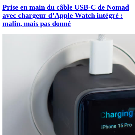
Prise en main du câble USB-C de Nomad
avec chargeur d’Apple Watch intégré :
malin, mais pas donné