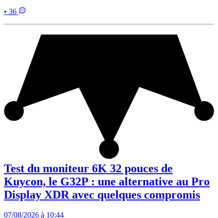
• 36
Test du moniteur 6K 32 pouces de
Kuycon, le G32P : une alternative au Pro
Display XDR avec quelques compromis
07/08/2026 à 10:44