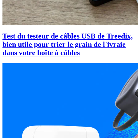
Test du testeur de câbles USB de Treedix,
bien utile pour trier le grain de l'ivraie
dans votre boîte à câbles