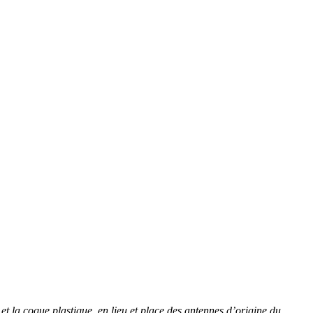
et la coque plastique, en lieu et place des antennes d’origine du