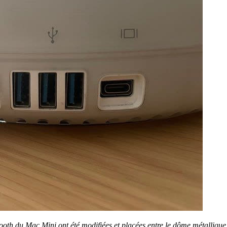
ooth du Mac Mini ont été modifiées et placées entre le dôme métallique 