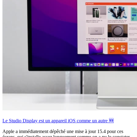
Le Studio Display est un appareil iOS comme un autre 🆕
Apple a immédiatement dépêché une mise à jour 15.4 pour ces
écrans, qui s'installe assez longuement comme on a pu le constater