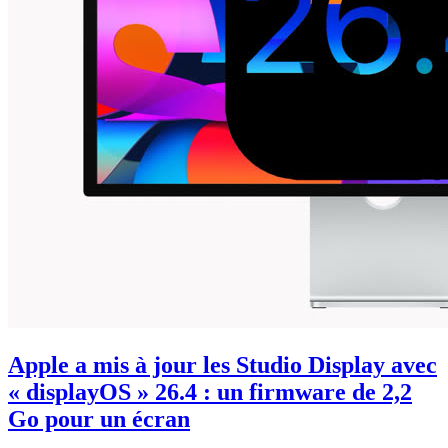
Apple a mis à jour les Studio Display avec
« displayOS » 26.4 : un firmware de 2,2
Go pour un écran