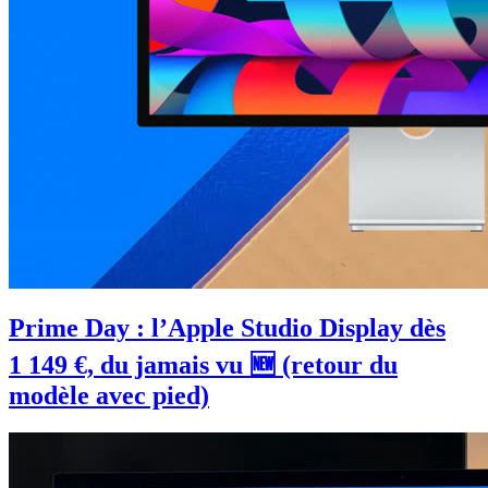
Prime Day : l’Apple Studio Display dès
1 149 €, du jamais vu 🆕 (retour du
modèle avec pied)