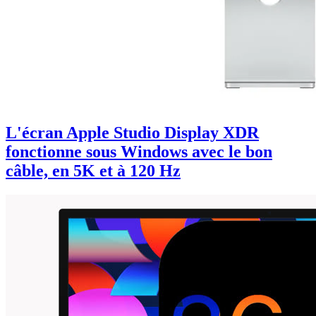
L'écran Apple Studio Display XDR
fonctionne sous Windows avec le bon
câble, en 5K et à 120 Hz