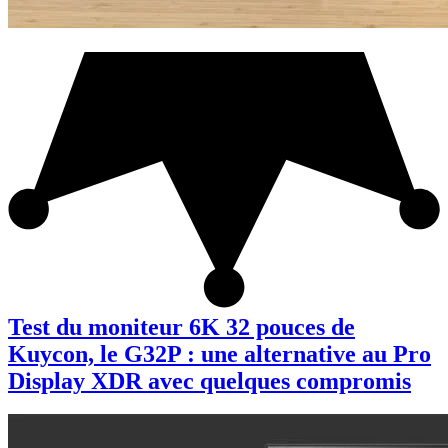
Test du moniteur 6K 32 pouces de
Kuycon, le G32P : une alternative au Pro
Display XDR avec quelques compromis