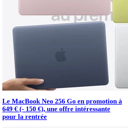
Le MacBook Neo 256 Go en promotion à
649 € (- 150 €), une offre intéressante
pour la rentrée