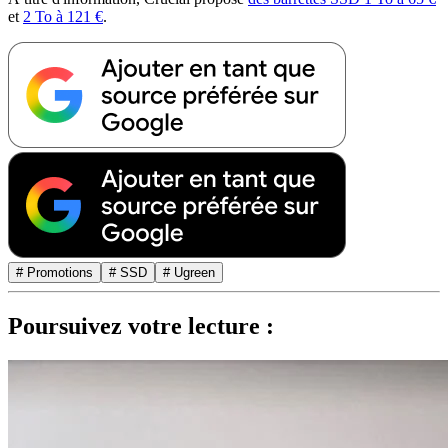
et
2 To à 121 €
.
# Promotions
# SSD
# Ugreen
Poursuivez votre lecture :