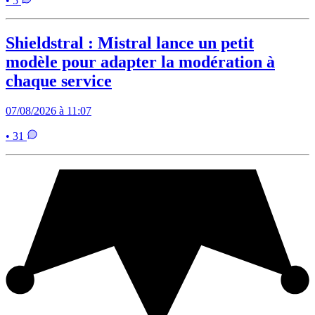
• 5
Shieldstral : Mistral lance un petit
modèle pour adapter la modération à
chaque service
07/08/2026 à 11:07
• 31