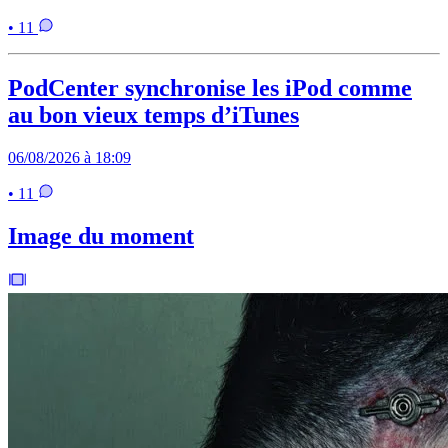
• 11
PodCenter synchronise les iPod comme
au bon vieux temps d’iTunes
06/08/2026 à 18:09
• 11
Image du moment